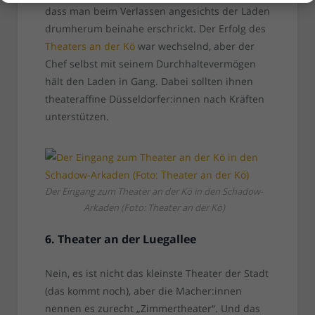
dass man beim Verlassen angesichts der Läden
drumherum beinahe erschrickt. Der Erfolg des
Theaters an der Kö
war wechselnd, aber der
Chef selbst mit seinem Durchhaltevermögen
hält den Laden in Gang. Dabei sollten ihnen
theateraffine Düsseldorfer:innen nach Kräften
unterstützen.
Der Eingang zum Theater an der Kö in den Schadow-
Arkaden (Foto: Theater an der Kö)
6. Theater an der Luegallee
Nein, es ist nicht das kleinste Theater der Stadt
(das kommt noch), aber die Macher:innen
nennen es zurecht „Zimmertheater“. Und das