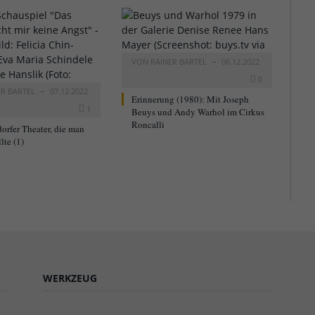
VON
RAINER BARTEL
06.12.2022
0
ER BARTEL
07.12.2022
Erinnerung (1980): Mit Joseph
1
Beuys und Andy Warhol im Cirkus
Roncalli
orfer Theater, die man
lte (1)
WERKZEUG