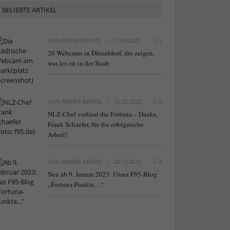
BELIEBTE ARTIKEL
VON
REDAKTION TD
17.09.2020
1
20 Webcams in Düsseldorf, die zeigen,
was los ist in der Stadt
VON
RAINER BARTEL
10.12.2022
5
NLZ-Chef verlässt die Fortuna – Danke,
Frank Schaefer, für die erfolgreiche
Arbeit!
VON
RAINER BARTEL
22.12.2022
2
Neu ab 9. Januar 2023: Unser F95-Blog
„Fortuna-Punkte…“