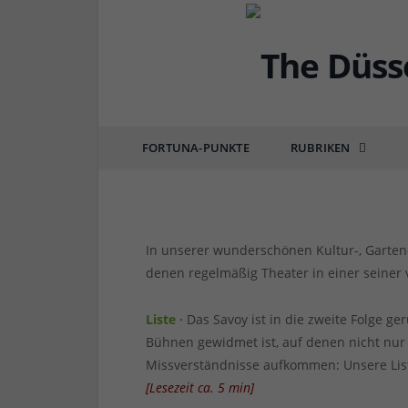
DÜSSEL-KULTUR & POP
13 Düsseldorfer Theate
von
RAINER BARTEL
am
16.12.2022
0 COMM
FORTUNA-PUNKTE
RUBRIKEN
In unserer wunderschönen Kultur-, Garten- 
denen regelmäßig Theater in einer seiner 
Liste ·
Das Savoy ist in die zweite Folge g
Bühnen gewidmet ist, auf denen nicht nur
Missverständnisse aufkommen: Unsere List
[
Lesezeit ca.
5
min
]