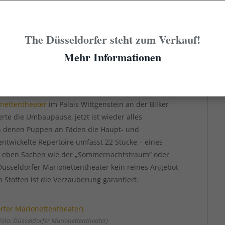
erster Besuch im Puppentheater im Alter ab
n Sozialisierung jedes Düsselmenschen.
The Düsseldorfer steht zum Verkauf!
Mehr Informationen
oto: Puppentheater Helmholtzstraße)
r
nettentheater
im Palais Wittgenstein an der Bilker
erte die Umbaupause, jetzt ist wieder alles
in denen Puppen an Fäden die Haupt- und
entwickelte Repertoire umfasst 22 Stücke – eines
er eben Sachen wie der „Sommernachtstraum“ oder
s Düsseldorfer Marionettentheater kein reines Angebot
n Stoffen ist die Verzauberung garantiert.
to: Düsseldorfer Marionettentheater)