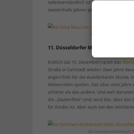
selbstverständlich ist. Kurz und gut: Ein 
zweieinhalb Jahren gehört zur ordentliche
Bei Oma Maus im Haus (F
11. Düsseldorfer Marionettentheate
Endlich (ab 15. Dezember) spielt das
Mario
Straße in Carlstadt wieder! Zwei Jahre dau
angerichtet für die wunderbaren Stücke, 
Nebenrollen spielen. Das über viele Jahre 
schöner als das andere. Und weil darunt
die „Zauberflöte“ sind, wird klar, dass da
für Kinder ist. Aber auch bei den leichtere
Ein Sommernachtstraum (Fo