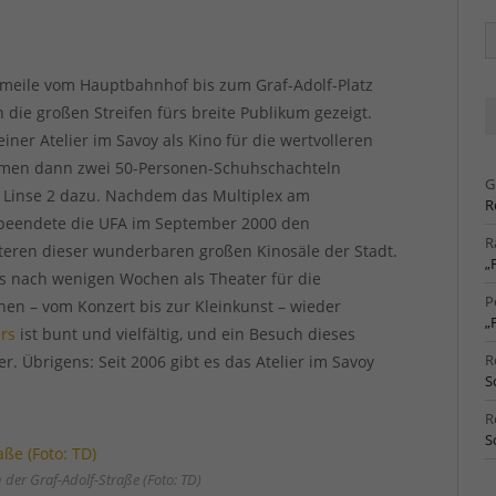
Ä
Ar
nomeile vom Hauptbahnhof bis zum Graf-Adolf-Platz
die großen Streifen fürs breite Publikum gezeigt.
iner Atelier im Savoy als Kino für die wertvolleren
 kamen dann zwei 50-Personen-Schuhschachteln
G
 Linse 2 dazu. Nachdem das Multiplex am
R
beendete die UFA im September 2000 den
R
iteren dieser wunderbaren großen Kinosäle der Stadt.
„
as nach wenigen Wochen als Theater für die
P
en – vom Konzert bis zur Kleinkunst – wieder
„
rs
ist bunt und vielfältig, und ein Besuch dieses
R
. Übrigens: Seit 2006 gibt es das Atelier im Savoy
S
R
S
der Graf-Adolf-Straße (Foto: TD)