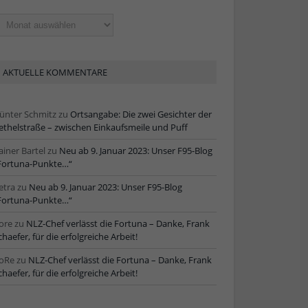
ltere
tikel
AKTUELLE KOMMENTARE
ünter Schmitz
zu
Ortsangabe: Die zwei Gesichter der
ethelstraße – zwischen Einkaufsmeile und Puff
ainer Bartel
zu
Neu ab 9. Januar 2023: Unser F95-Blog
Fortuna-Punkte…“
etra
zu
Neu ab 9. Januar 2023: Unser F95-Blog
Fortuna-Punkte…“
ore
zu
NLZ-Chef verlässt die Fortuna – Danke, Frank
chaefer, für die erfolgreiche Arbeit!
oRe
zu
NLZ-Chef verlässt die Fortuna – Danke, Frank
chaefer, für die erfolgreiche Arbeit!