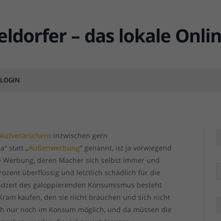
Arme alte Plakatwand
LOGIN
MENT
akatverarschern
inzwischen gern
 statt „
Außenwerbung
“ genannt, ist ja vorwiegend
e Werbung, deren Macher sich selbst immer und
R
ozent überflüssig und letztlich schädlich für die
Endzeit des galoppierenden Konsumismus besteht
 Kram kaufen, den sie nicht brauchen und sich nicht
ich nur noch im Konsum möglich, und da müssen die