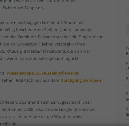
rieben werden. So viel zur inhärenten
p
: Es ist noch Suppe da…
Ä
Ar
n die einschlägigen Firmen die Städte mit
an völlig bescheuerten Stellen. Und nicht wenige
r sich hin. Damit die Plakatverarscher die Dinger nicht
sie an verwaisten Flächen vorsorglich ihre
G
durchaus pittoresken Plakatwand, die an einer
R
st – wenn man sehr, sehr genau hinguckt.
R
„
and:
Wiesenstraße 32, Düsseldorf-Heerdt
P
r sehen: Praktisch nur aus dem
Durchgang zwischen
„
R
S
schrieben. Spannend auch sein „geschichtlicher
R
m September 2008, also als das Google-Streetview-
S
akat versehen. Heute ist die Wand teilweise
 mehr da.