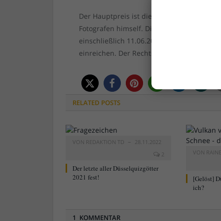
Der Hauptpreis ist dieses Mal ein Ausdruck
Fotografen himself. Dieser Preis wird unter
einschließlich 11.06.2015 17:00 Uhr einen
einreichen. Der Rechtsweg ist ausgeschlos
RELATED
POSTS
VON
REDAKTION TD
28.11.2022
VON
RAIN
2
Der letzte aller Düsselquizgötter
2021 fest!
[Gelöst] D
ich?
1 KOMMENTAR