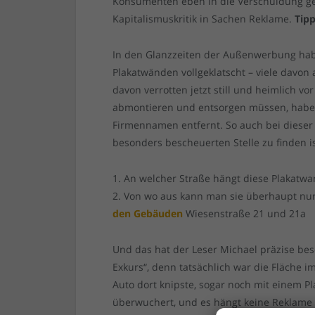
Konsumenten eben in die Verschuldung get
Kapitalismuskritik in Sachen Reklame.
Tip
In den Glanzzeiten der Außenwerbung habe
Plakatwänden vollgeklatscht – viele davon 
davon verrotten jetzt still und heimlich vo
abmontieren und entsorgen müssen, haben 
Firmennamen entfernt. So auch bei dieser 
besonders bescheuerten Stelle zu finden i
1. An welcher Straße hängt diese Plakatw
2. Von wo aus kann man sie überhaupt nu
den Gebäuden
Wiesenstraße 21 und 21a
Und das hat der Leser Michael präzise be
Exkurs“, denn tatsächlich war die Fläche i
Auto dort knipste, sogar noch mit einem Pl
überwuchert, und es hängt keine Reklame