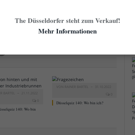
 des Rätselfotos im Format DIN A4, signiert vom
 allen Leserinnen und Lesern verlost, die bis
The Düsseldorfer steht zum Verkauf!
 sinnvollen Lösungsvorschlag hier per Kommentar
Mehr Informationen
sen.
VON
RAINER BARTEL
31.10.2022
ER BARTEL
21.11.2022
0
0
Düsselquiz 140: Wo bin ich?
üsselquiz 140: Wo bin