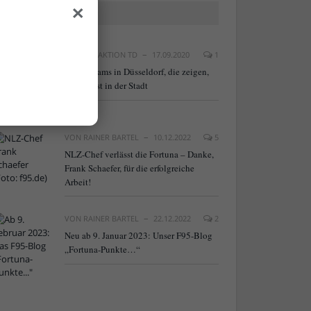
×
BELIEBTE ARTIKEL
VON
REDAKTION TD
17.09.2020
1
20 Webcams in Düsseldorf, die zeigen,
was los ist in der Stadt
VON
RAINER BARTEL
10.12.2022
5
NLZ-Chef verlässt die Fortuna – Danke,
Frank Schaefer, für die erfolgreiche
Arbeit!
VON
RAINER BARTEL
22.12.2022
2
Neu ab 9. Januar 2023: Unser F95-Blog
„Fortuna-Punkte…“