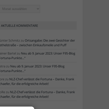
ltere
tikel
AKTUELLE KOMMENTARE
ünter Schmitz
zu
Ortsangabe: Die zwei Gesichter der
ethelstraße – zwischen Einkaufsmeile und Puff
ainer Bartel
zu
Neu ab 9. Januar 2023: Unser F95-Blog
Fortuna-Punkte…“
etra
zu
Neu ab 9. Januar 2023: Unser F95-Blog
Fortuna-Punkte…“
ore
zu
NLZ-Chef verlässt die Fortuna – Danke, Frank
chaefer, für die erfolgreiche Arbeit!
oRe
zu
NLZ-Chef verlässt die Fortuna – Danke, Frank
chaefer, für die erfolgreiche Arbeit!