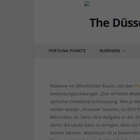
DÜSSELQUIZ
Düsselquiz: [Gelöst] 
FORTUNA-PUNKTE
RUBRIKEN
von
RAINER BARTEL
am
16.06.2015
1 COM
Reklame im öffentlichen Raum, von den
Pl
bedeutungsschwanger „Out-of-home-Media“
optische Umweltverschmutzung. Wie ja di
immer wieder „Kreative“ nennen, zu 99,9 Pr
Menschen ist. Denn ihre Aufgabe in der 
darin, die Leute dazu zu bringen, dass sie
leisten können. Wachstum ist ja bekanntl