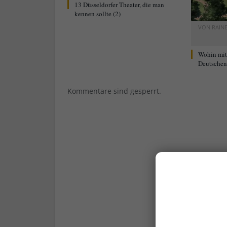
13 Düsseldorfer Theater, die man
kennen sollte (2)
VON
RAIN
Wohin mi
Deutschen 
Kommentare sind gesperrt.