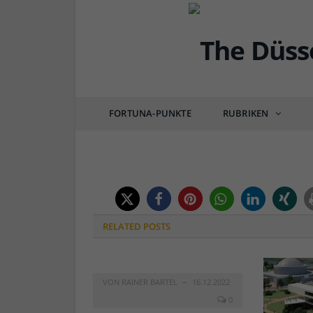
DÜSSEL-BILDER
Bild der KW11: Südb
FORTUNA-PUNKTE
RUBRIKEN
von
RAINER BARTEL
am
14.03.2018
0 COMM
RELATED
POSTS
VON
RAINER BARTEL
16.12.2022
0