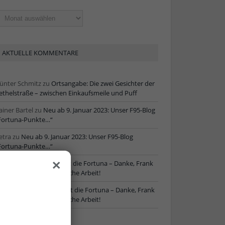
ltere
tikel
AKTUELLE KOMMENTARE
ünter Schmitz
zu
Ortsangabe: Die zwei Gesichter der
ethelstraße – zwischen Einkaufsmeile und Puff
ainer Bartel
zu
Neu ab 9. Januar 2023: Unser F95-Blog
Fortuna-Punkte…“
etra
zu
Neu ab 9. Januar 2023: Unser F95-Blog
Fortuna-Punkte…“
×
ore
zu
NLZ-Chef verlässt die Fortuna – Danke, Frank
chaefer, für die erfolgreiche Arbeit!
oRe
zu
NLZ-Chef verlässt die Fortuna – Danke, Frank
chaefer, für die erfolgreiche Arbeit!