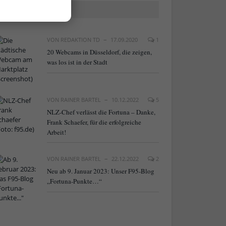
BELIEBTE ARTIKEL
VON
REDAKTION TD
17.09.2020
1
20 Webcams in Düsseldorf, die zeigen,
was los ist in der Stadt
VON
RAINER BARTEL
10.12.2022
5
NLZ-Chef verlässt die Fortuna – Danke,
Frank Schaefer, für die erfolgreiche
Arbeit!
VON
RAINER BARTEL
22.12.2022
2
Neu ab 9. Januar 2023: Unser F95-Blog
„Fortuna-Punkte…“