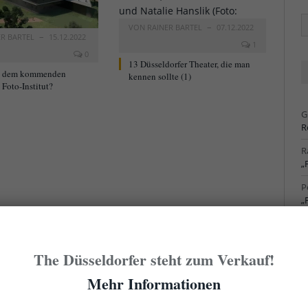
Ä
VON
RAINER BARTEL
07.12.2022
Ar
ER BARTEL
15.12.2022
1
0
13 Düsseldorfer Theater, die man
t dem kommenden
kennen sollte (1)
Foto-Institut?
G
R
R
„
P
„
R
S
The Düsseldorfer steht zum Verkauf!
R
S
Mehr Informationen