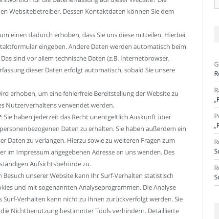
Ar
 den Websitebetreiber. Dessen Kontaktdaten können Sie dem
um einen dadurch erhoben, dass Sie uns diese mitteilen. Hierbei
Kontaktformular eingeben. Andere Daten werden automatisch beim
Das sind vor allem technische Daten (z.B. Internetbrowser,
G
Erfassung dieser Daten erfolgt automatisch, sobald Sie unsere
R
R
 wird erhoben, um eine fehlerfreie Bereitstellung der Website zu
„
res Nutzerverhaltens verwendet werden.
P
?
: Sie haben jederzeit das Recht unentgeltlich Auskunft über
„
 personenbezogenen Daten zu erhalten. Sie haben außerdem ein
ser Daten zu verlangen. Hierzu sowie zu weiteren Fragen zum
R
S
 der im Impressum angegebenen Adresse an uns wenden. Des
uständigen Aufsichtsbehörde zu.
R
m Besuch unserer Website kann Ihr Surf-Verhalten statistisch
S
ookies und mit sogenannten Analyseprogrammen. Die Analyse
s Surf-Verhalten kann nicht zu Ihnen zurückverfolgt werden. Sie
die Nichtbenutzung bestimmter Tools verhindern. Detaillierte