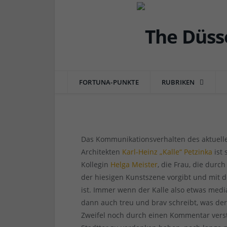
DÜSSEL-LEBEN & GENIESSEN
Petzinka und der Leesc
unendliche Geschicht
FORTUNA-PUNKTE
RUBRIKEN
von
RAINER BARTEL
am
15.04.2018
3 COMM
Das Kommunikationsverhalten des aktuel
Architekten
Karl-Heinz „Kalle“ Petzinka
ist 
Kollegin
Helga Meister
, die Frau, die durc
der hiesigen Kunstszene vorgibt und mit 
ist. Immer wenn der Kalle also etwas medi
dann auch treu und brav schreibt, was de
Zweifel noch durch einen Kommentar verst