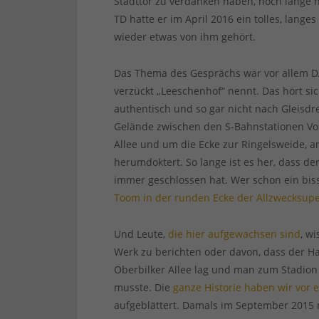
Stadttor zu verdanken haben, noch lange n
TD hatte er im April 2016 ein tolles, lang
wieder etwas von ihm gehört.
Das Thema des Gesprächs war vor allem DA
verzückt „Leeschenhof“ nennt. Das hört sic
authentisch und so gar nicht nach Gleisdre
Gelände zwischen den S-Bahnstationen Vol
Allee und um die Ecke zur Ringelsweide, a
herumdoktert. So lange ist es her, dass de
immer geschlossen hat. Wer schon ein biss
Toom in der runden Ecke der Allzwecksup
Und Leute,
die hier aufgewachsen sind
, w
Werk zu berichten oder davon, dass der H
Oberbilker Allee lag und man zum Stadi
musste. Die
ganze Historie haben wir vor 
aufgeblättert. Damals im September 2015 