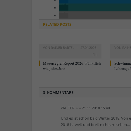
RELATED
POSTS
VON
RAINER BARTEL
27.04.2026
VON
RAIN
0
Mauersegler-Report 2026: Pünktlich
Schwimme
wie jedes Jahr
Lebensgef
3 KOMMENTARE
WALTER
am
21.11.2018 15:40
Und es ist schon bald Winter 2018. Vo
2018 ist weit und breit nichts zu sehen…