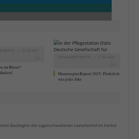
ER BARTEL
22.05.2025
VON
RAINER BARTEL
27.04.2025
0
0
n im Rhein?
ährlich!
Mauersegler-Report 2025: Pünktlich
wie jedes Jahr
n einem Baubeginn des sagenumwobenen Leeschenhof im Herbst