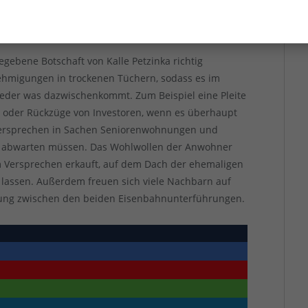
m Viertel um eine gehobene Wohnlage handele. Wie
dustriegebiet im Gleisdreieck.
gebene Botschaft von Kalle Petzinka richtig
nehmigungen in trockenen Tüchern, sodass es im
eder was dazwischenkommt. Zum Beispiel eine Pleite
, oder Rückzüge von Investoren, wenn es überhaupt
 Versprechen in Sachen Seniorenwohnungen und
n abwarten müssen. Das Wohlwollen der Anwohner
em Versprechen erkauft, auf dem Dach der ehemaligen
 lassen. Außerdem freuen sich viele Nachbarn auf
ung zwischen den beiden Eisenbahnunterführungen.