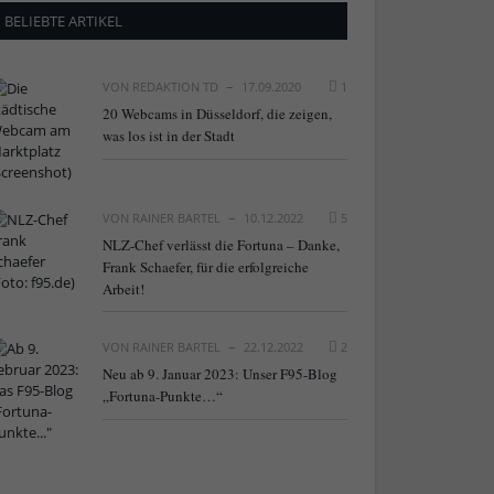
BELIEBTE ARTIKEL
VON
REDAKTION TD
17.09.2020
1
20 Webcams in Düsseldorf, die zeigen,
was los ist in der Stadt
VON
RAINER BARTEL
10.12.2022
5
NLZ-Chef verlässt die Fortuna – Danke,
Frank Schaefer, für die erfolgreiche
Arbeit!
VON
RAINER BARTEL
22.12.2022
2
Neu ab 9. Januar 2023: Unser F95-Blog
„Fortuna-Punkte…“