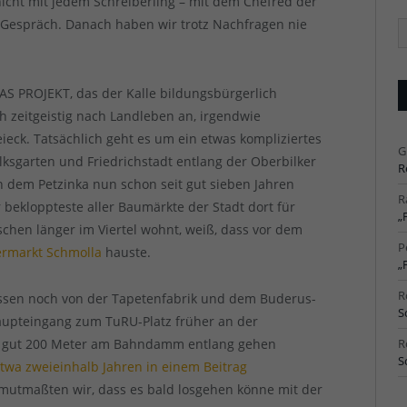
icht mit jedem Schreiberling – mit dem Chefred der
es Gespräch. Danach haben wir trotz Nachfragen nie
Ä
Ar
S PROJEKT, das der Kalle bildungsbürgerlich
h zeitgeistig nach Landleben an, irgendwie
ieck. Tatsächlich geht es um ein etwas kompliziertes
G
ksgarten und Friedrichstadt entlang der Oberbilker
R
n dem Petzinka nun schon seit gut sieben Jahren
R
r bekloppteste aller Baumärkte der Stadt dort für
„
chen länger im Viertel wohnt, weiß, dass vor dem
P
ermarkt Schmolla
hauste.
„
R
issen noch von der Tapetenfabrik und dem Buderus-
S
aupteingang zum TuRU-Platz früher an der
on gut 200 Meter am Bahndamm entlang gehen
R
S
etwa zweieinhalb Jahren in einem Beitrag
mutmaßten wir, dass es bald losgehen könne mit der