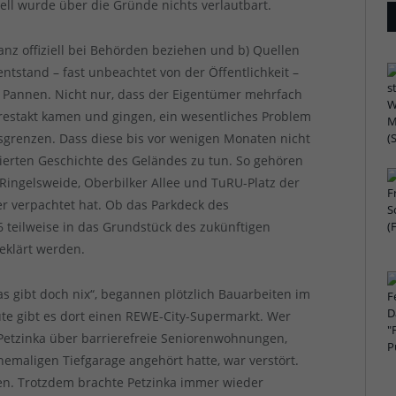
ell wurde über die Gründe nichts verlautbart.
nz offiziell bei Behörden beziehen und b) Quellen
ntstand – fast unbeachtet von der Öffentlichkeit –
d Pannen. Nicht nur, dass der Eigentümer mehrfach
restakt kamen und gingen, ein wesentliches Problem
sgrenzen. Dass diese bis vor wenigen Monaten nicht
ierten Geschichte des Geländes zu tun. So gehören
ingelsweide, Oberbilker Allee und TuRU-Platz der
der verpachtet hat. Ob das Parkdeck des
teilweise in das Grundstück des zukünftigen
geklärt werden.
s gibt doch nix“, begannen plötzlich Bauarbeiten im
ute gibt es dort einen REWE-City-Supermarkt. Wer
 Petzinka über barrierefreie Seniorenwohnungen,
hemaligen Tiefgarage angehört hatte, war verstört.
en. Trotzdem brachte Petzinka immer wieder