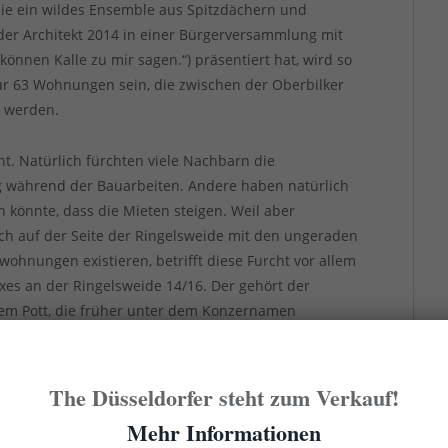
die ein wildes Ensemble aus Spitzdächern und
 der Architekt 2014 in einer Bürgerversammlung mit
önnen Kalle zu mir sagen.“) präsentiert hat, wird so
 63 Wohnungen sein, die zwischen der Oberbilker
t werden.
t. Natürlich fürchten viele Nachbarn die
 während der Bauarbeiten. Andere haben natürlich
n könnte, dass die Mieten steigen. Weil aber
ch auf der Seite der Ringelsweide mit den ungeraden
hnungen existieren, betrifft diese Furcht vor allem
xes an der Ringelsweide 14/16. Der gehört der
em Pott, die früher unter dem Konzernamen
r einfache Wohnungen im Bestand hat. Ob es ein
eieck ist, dass man jetzt Phantasiemieten für
r. Tatsächlich bietet Immeo nun eine 100-
The Düsseldorfer steht zum Verkauf!
o Warmmiete an – eine Steigerung um gut 20
Mehr Informationen
deren Mieten nach oben angepasst wurden, als