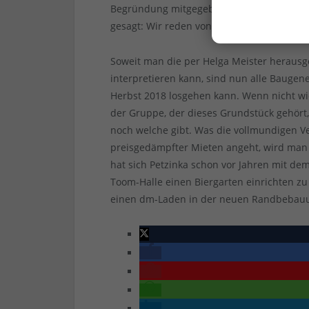
Begründung mitgegeben, dass es sich bei
gesagt: Wir reden von einem ehemaligen In
Soweit man die per Helga Meister herausge
interpretieren kann, sind nun alle Bauge
Herbst 2018 losgehen kann. Wenn nicht wi
der Gruppe, der dieses Grundstück gehört
noch welche gibt. Was die vollmundigen
preisgedämpfter Mieten angeht, wird ma
hat sich Petzinka schon vor Jahren mit d
Toom-Halle einen Biergarten einrichten zu
einen dm-Laden in der neuen Randbebau