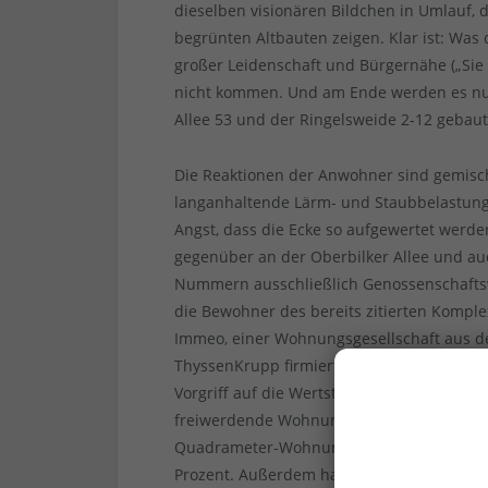
dieselben visionären Bildchen in Umlauf, 
begrünten Altbauten zeigen. Klar ist: Was
großer Leidenschaft und Bürgernähe („Sie k
nicht kommen. Und am Ende werden es nur
Allee 53 und der Ringelsweide 2-12 gebau
Die Reaktionen der Anwohner sind gemisch
langanhaltende Lärm- und Staubbelastung
Angst, dass die Ecke so aufgewertet werde
gegenüber an der Oberbilker Allee und au
Nummern ausschließlich Genossenschaftswo
die Bewohner des bereits zitierten Komple
Immeo, einer Wohnungsgesellschaft aus d
ThyssenKrupp firmierte und vor allem ehe
Vorgriff auf die Wertsteigerung im Gleisdr
freiwerdende Wohnungen aufruft, ist unkla
Quadrameter-Wohnung für über 1.600 Eur
Prozent. Außerdem hat man den Mietern, 