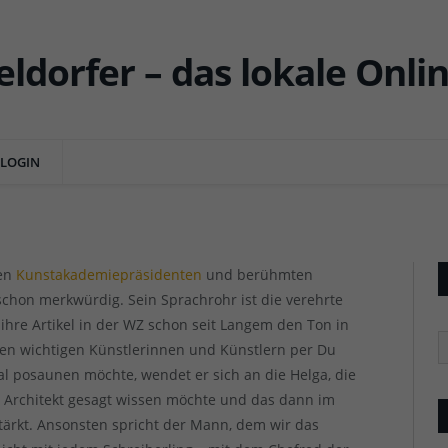
henhof – eine fast
e
LOGIN
ENTS
Petzinka 
Petzinka 
len
Kunstakademiepräsidenten
und berühmten
schon merkwürdig. Sein Sprachrohr ist die verehrte
h ihre Artikel in der WZ schon seit Langem den Ton in
R
den wichtigen Künstlerinnen und Künstlern per Du
al posaunen möchte, wendet er sich an die Helga, die
r Architekt gesagt wissen möchte und das dann im
ärkt. Ansonsten spricht der Mann, dem wir das