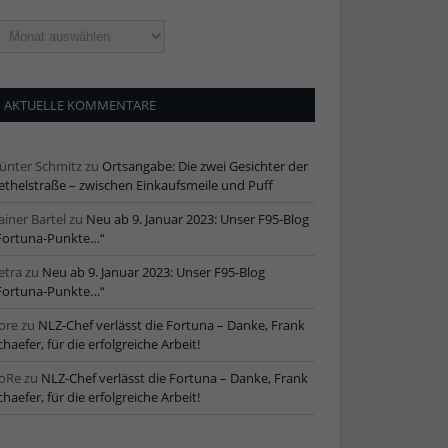
ltere
tikel
AKTUELLE KOMMENTARE
ünter Schmitz
zu
Ortsangabe: Die zwei Gesichter der
ethelstraße – zwischen Einkaufsmeile und Puff
ainer Bartel
zu
Neu ab 9. Januar 2023: Unser F95-Blog
Fortuna-Punkte…“
etra
zu
Neu ab 9. Januar 2023: Unser F95-Blog
Fortuna-Punkte…“
ore
zu
NLZ-Chef verlässt die Fortuna – Danke, Frank
chaefer, für die erfolgreiche Arbeit!
oRe
zu
NLZ-Chef verlässt die Fortuna – Danke, Frank
chaefer, für die erfolgreiche Arbeit!