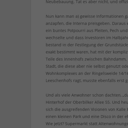
Neubebauung. Tat es aber nicht, und offizi
Nun kann man a) gewisse Informationen ga
anzapfen, die Interna preisgeben. Daraus e
ein buntes Potpourri aus Pleiten, Pech un
wechselte und dass Investoren im Halbjah
bestand in der Festlegung der Grundstück
exakt bestimmt waren, hat mit der kompliz
Teile des Innenhofs zwischen Bahndamm, R
Stadt, die diese aber nie selbst genutzt o
Wohnkomplexes an der Ringelsweide 14/16 
Leeschenhofs ragt, musste ebenfalls erst 
Und als viele Anwohner schon dachten, „da
Hinterhof der Oberbilker Allee 55. Und he
sich die ausgreifenden Visionen von Kalle
einen kleinen Park und eine Disco in der e
Wie jetzt? Supermarkt statt Altenwohnung