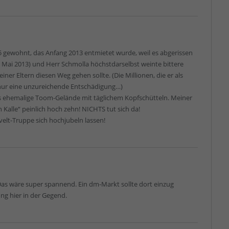
5 gewohnt, das Anfang 2013 entmietet wurde, weil es abgerissen
. Mai 2013) und Herr Schmolla höchstdarselbst weinte bittere
ner Eltern diesen Weg gehen sollte. (Die Millionen, die er als
 nur eine unzureichende Entschädigung…)
das ehemalige Toom-Gelände mit täglichem Kopfschütteln. Meiner
Kalle“ peinlich hoch zehn! NICHTS tut sich da!
lt-Truppe sich hochjubeln lassen!
Das wäre super spannend. Ein dm-Markt sollte dort einzug
ng hier in der Gegend.