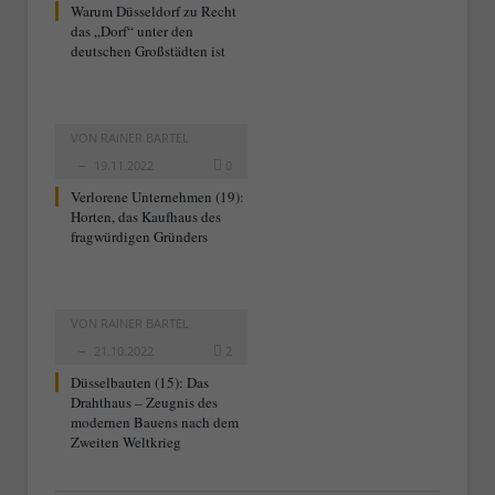
Warum Düsseldorf zu Recht
das „Dorf“ unter den
deutschen Großstädten ist
VON
RAINER BARTEL
19.11.2022
0
Verlorene Unternehmen (19):
Horten, das Kaufhaus des
fragwürdigen Gründers
VON
RAINER BARTEL
21.10.2022
2
Düsselbauten (15): Das
Drahthaus – Zeugnis des
modernen Bauens nach dem
Zweiten Weltkrieg