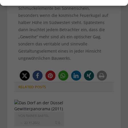
schöner aber ist das Schattenspiel der
Schmuckelemente bei Sonnenschein,
besonders wenn die kosmische Feuerkugel auf
halber Höhe im Südwesten steht. Spätestens
dann leuchtet jedem Betrachter ein, dass die
„Geweihe“ mehr sind als ein optischer Gag,
sondern das veritable und sinnvolle
Gestaltungselement eines in jeder Hinsicht
ungewöhnlichen Bauwerks.
RELATED
POSTS
VON
RAINER BARTEL
22.11.2022
0