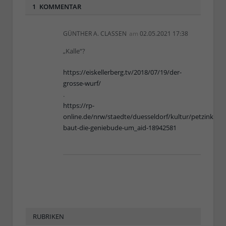
1 KOMMENTAR
GÜNTHER A. CLASSEN
am
02.05.2021 17:38
„Kalle“?
https://eiskellerberg.tv/2018/07/19/der-
grosse-wurf/
.
https://rp-
online.de/nrw/staedte/duesseldorf/kultur/petzinka-
baut-die-geniebude-um_aid-18942581
RUBRIKEN