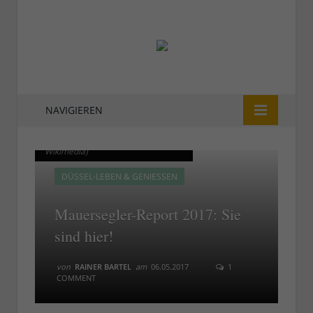
NAVIGIEREN
Mauersegler am Himmel (Bild:
Mauersegler am Himmel (Bild:
Wikimedia)
Wikimedia)
DÜSSEL-LEBEN & GENIESSEN
Mauersegler-Report 2017: Sie
sind hier!
von
RAINER BARTEL
am
06.05.2017
1
COMMENT