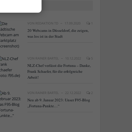
BELIEBTE ARTIKEL
VON
REDAKTION TD
17.09.2020
1
20 Webcams in Düsseldorf, die zeigen,
was los ist in der Stadt
VON
RAINER BARTEL
10.12.2022
5
NLZ-Chef verlässt die Fortuna – Danke,
Frank Schaefer, für die erfolgreiche
Arbeit!
VON
RAINER BARTEL
22.12.2022
2
Neu ab 9. Januar 2023: Unser F95-Blog
„Fortuna-Punkte…“