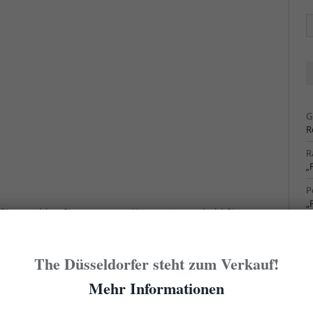
Ä
Ar
G
R
R
„
P
„
: Bitte melden Sie es uns per Kommentar, sobald Sie
R
habt! Danke. Und wer sich noch mehr mit den
S
hte, dem empfehlen wir die
Seite der Deutschen
The Düsseldorfer steht zum Verkauf!
R
S
Mehr Informationen