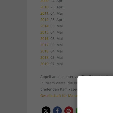
2009
: 24. April
2010
: 23. April
2011
: 04. Mai
2012
: 28. April
2014
: 05. Mai
2015
: 04. Mai
2016
: 03. Mai
2017
: 06. Mai
2018
: 04. Mai
2018
: 03. Mai
2019
: 07. Mai
Appell an alle Leser von The Düsseldorfer
in Ihrem Viertel die ersten Pfiffe gehört 
pfeifenden Kamikazevögeln befassen möc
Gesellschaft für Mauersegler
.