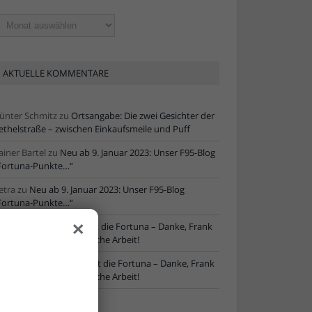
ltere
tikel
AKTUELLE KOMMENTARE
ünter Schmitz
zu
Ortsangabe: Die zwei Gesichter der
ethelstraße – zwischen Einkaufsmeile und Puff
ainer Bartel
zu
Neu ab 9. Januar 2023: Unser F95-Blog
Fortuna-Punkte…“
etra
zu
Neu ab 9. Januar 2023: Unser F95-Blog
Fortuna-Punkte…“
×
ore
zu
NLZ-Chef verlässt die Fortuna – Danke, Frank
chaefer, für die erfolgreiche Arbeit!
oRe
zu
NLZ-Chef verlässt die Fortuna – Danke, Frank
chaefer, für die erfolgreiche Arbeit!