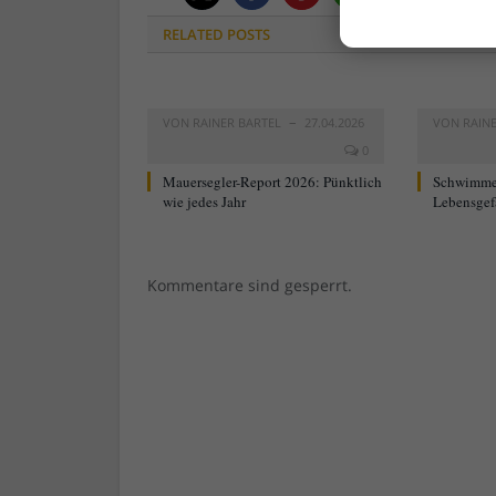
RELATED
POSTS
VON
RAINER BARTEL
27.04.2026
VON
RAIN
0
Mauersegler-Report 2026: Pünktlich
Schwimme
wie jedes Jahr
Lebensgef
Kommentare sind gesperrt.