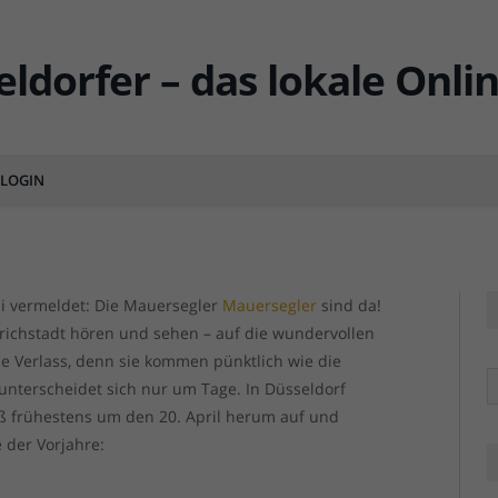
20: Sie sind hier!
LOGIN
MENTS
i vermeldet: Die Mauersegler
Mauersegler
sind da!
drichstadt hören und sehen – auf die wundervollen
he Verlass, denn sie kommen pünktlich wie die
R
 unterscheidet sich nur um Tage. In Düsseldorf
 frühestens um den 20. April herum auf und
 der Vorjahre: