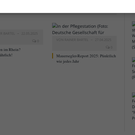
ER BARTEL
22.05.2025
VON
RAINER BARTEL
27.04.2025
0
0
n im Rhein?
ährlich!
Mauersegler-Report 2025: Pünktlich
wie jedes Jahr