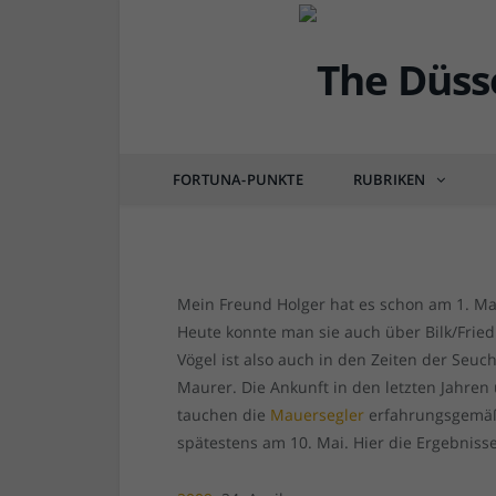
DÜSSEL-LEBEN & GENIESSEN
Mauersegler-Report 20
FORTUNA-PUNKTE
RUBRIKEN
von
RAINER BARTEL
am
03.05.2020
0 COM
Mein Freund Holger hat es schon am 1. Ma
Heute konnte man sie auch über Bilk/Frie
Vögel ist also auch in den Zeiten der Seuc
Maurer. Die Ankunft in den letzten Jahren
tauchen die
Mauersegler
erfahrungsgemäß
spätestens am 10. Mai. Hier die Ergebnisse