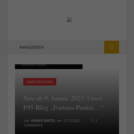
NAVIGIEREN
Ab 9. Februar 2023: Das F95-Blog
Ab 9. Februar 2023: Das F95-Blog
"Fortuna-Punkte..."
"Fortuna-Punkte..."
ANKÜNDIGUNG
Neu ab 9. Januar 2023: Unser
F95-Blog „Fortuna-Punkte…“
von
RAINER BARTEL
am
22.12.2022
2
COMMENTS