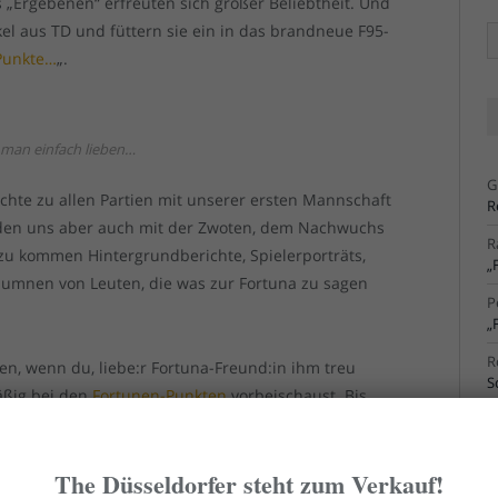
s „Ergebenen“ erfreuten sich großer Beliebtheit. Und
kel aus TD und füttern sie ein in das brandneue F95-
Ä
Ar
Punkte…
„.
man einfach lieben…
G
ichte zu allen Partien mit unserer ersten Mannschaft
R
rden uns aber auch mit der Zwoten, dem Nachwuchs
R
u kommen Hintergrundberichte, Spielerporträts,
„
olumnen von Leuten, die was zur Fortuna zu sagen
P
„
R
en, wenn du, liebe:r Fortuna-Freund:in ihm treu
S
äßig bei den
Fortunen-Punkten
vorbeischaust. Bis
R
rtunistischen Rutsch!
S
The Düsseldorfer steht zum Verkauf!