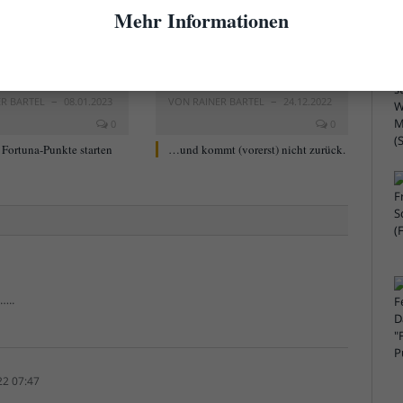
Mehr Informationen
ER BARTEL
08.01.2023
VON
RAINER BARTEL
24.12.2022
0
0
 – Fortuna-Punkte starten
…und kommt (vorerst) nicht zurück.
…..
22 07:47