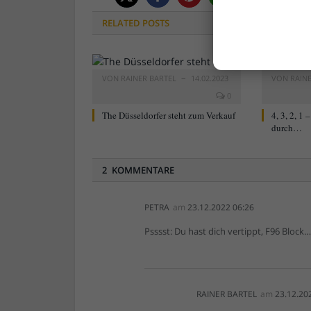
RELATED
POSTS
VON
RAINER BARTEL
14.02.2023
VON
RAIN
0
The Düsseldorfer steht zum Verkauf
4, 3, 2, 1
durch…
2 KOMMENTARE
PETRA
am
23.12.2022 06:26
Psssst: Du hast dich vertippt, F96 Block…
RAINER BARTEL
am
23.12.20