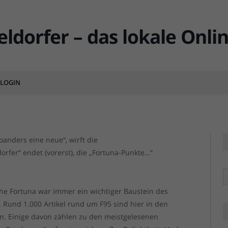
: Unser F95-Blog „Fortuna-
LOGIN
MENTS
oanders eine neue“, wirft die
fer“ endet (vorerst), die „Fortuna-Punkte…“
R
che Fortuna war immer ein wichtiger Baustein des
 Rund 1.000 Artikel rund um F95 sind hier in den
n. Einige davon zählen zu den meistgelesenen