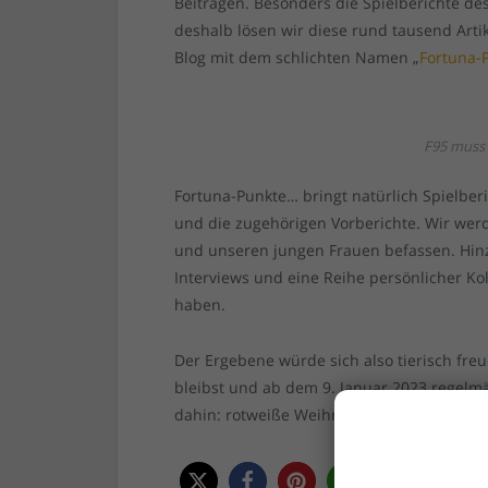
Beiträgen. Besonders die Spielberichte de
deshalb lösen wir diese rund tausend Arti
Blog mit dem schlichten Namen „
Fortuna-
F95 muss 
Fortuna-Punkte… bringt natürlich Spielber
und die zugehörigen Vorberichte. Wir we
und unseren jungen Frauen befassen. Hinz
Interviews und eine Reihe persönlicher K
haben.
Der Ergebene würde sich also tierisch freu
bleibst und ab dem 9. Januar 2023 regelm
dahin: rotweiße Weihnachten und einen fo