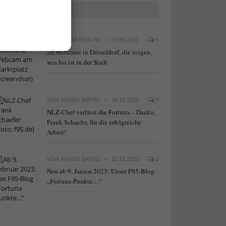
BELIEBTE ARTIKEL
VON
REDAKTION TD
17.09.2020
1
20 Webcams in Düsseldorf, die zeigen,
was los ist in der Stadt
VON
RAINER BARTEL
10.12.2022
5
NLZ-Chef verlässt die Fortuna – Danke,
Frank Schaefer, für die erfolgreiche
Arbeit!
VON
RAINER BARTEL
22.12.2022
2
Neu ab 9. Januar 2023: Unser F95-Blog
„Fortuna-Punkte…“