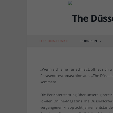
ANKÜNDIGUNG
Neu ab 9. Januar 2023
Punkte…“
FORTUNA-PUNKTE
RUBRIKEN
von
RAINER BARTEL
am
22.12.2022
2 COM
„Wenn sich eine Tür schließt, öffnet sich w
Phrasendreschmaschine aus. „The Düsseldor
kommen!
Die Berichterstattung über unsere glorrei
lokalen Online-Magazins The Düsseldorfer.
vergangenen knapp acht Jahren entstande