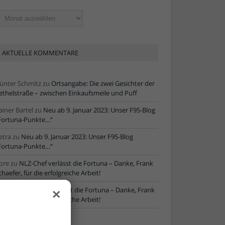
ltere
tikel
AKTUELLE KOMMENTARE
ünter Schmitz
zu
Ortsangabe: Die zwei Gesichter der
ethelstraße – zwischen Einkaufsmeile und Puff
ainer Bartel
zu
Neu ab 9. Januar 2023: Unser F95-Blog
Fortuna-Punkte…“
etra
zu
Neu ab 9. Januar 2023: Unser F95-Blog
Fortuna-Punkte…“
ore
zu
NLZ-Chef verlässt die Fortuna – Danke, Frank
chaefer, für die erfolgreiche Arbeit!
×
oRe
zu
NLZ-Chef verlässt die Fortuna – Danke, Frank
chaefer, für die erfolgreiche Arbeit!