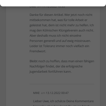
UWE
am
11.12.2022 10:35
Danke für diesen Artikel. Wer jetzt noch nicht
mitbekommen hat, was für tolle Arbeit er
geleistet hat, dem ist nicht mehr zu helfen. Ich
mag den Kölnischen Klüngelverein auch nicht.
Aber deshalb muss ich nicht einzelne
Personen generell und auf ewig misstrauen.
Leider ist Toleranz immer noch vielfach ein
Fremdwort.
Bleibt noch zu hoffen, dass man einen fähigen
Nachfolger findet, der die erfolgreiche
Jugendarbeit fortführen kann.
MIKE
am
13.12.2022 00:47
Lieber Uwe, ich schätze Deine Kommentare