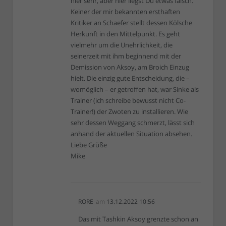
hier sehr, aber hier liegst Du etwas falsch.
Keiner der mir bekannten ersthaften
Kritiker an Schaefer stellt dessen Kölsche
Herkunft in den Mittelpunkt. Es geht
vielmehr um die Unehrlichkeit, die
seinerzeit mit ihm beginnend mit der
Demission von Aksoy, am Broich Einzug
hielt. Die einzig gute Entscheidung, die –
womöglich – er getroffen hat, war Sinke als
Trainer (ich schreibe bewusst nicht Co-
Trainer!) der Zwoten zu installieren. Wie
sehr dessen Weggang schmerzt, lässt sich
anhand der aktuellen Situation absehen.
Liebe Grüße
Mike
RORE
am
13.12.2022 10:56
Das mit Tashkin Aksoy grenzte schon an