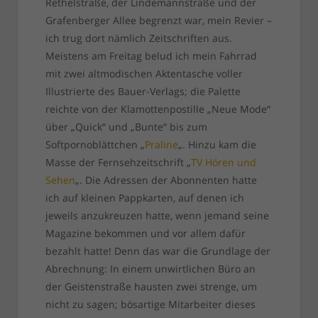
Rethelstraße, der Lindemannstraße und der
Grafenberger Allee begrenzt war, mein Revier –
ich trug dort nämlich Zeitschriften aus.
Meistens am Freitag belud ich mein Fahrrad
mit zwei altmodischen Aktentasche voller
Illustrierte des Bauer-Verlags; die Palette
reichte von der Klamottenpostille „Neue Mode“
über „Quick“ und „Bunte“ bis zum
Softpornoblättchen „
Praline
„. Hinzu kam die
Masse der Fernsehzeitschrift „
TV Hören und
Sehen
„. Die Adressen der Abonnenten hatte
ich auf kleinen Pappkarten, auf denen ich
jeweils anzukreuzen hatte, wenn jemand seine
Magazine bekommen und vor allem dafür
bezahlt hatte! Denn das war die Grundlage der
Abrechnung: In einem unwirtlichen Büro an
der Geistenstraße hausten zwei strenge, um
nicht zu sagen; bösartige Mitarbeiter dieses