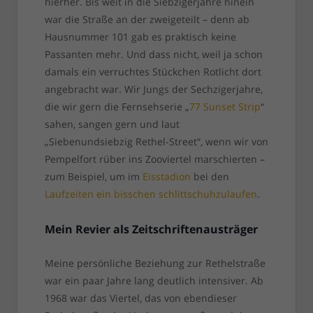
hierher. Bis weit in die Siebzigerjahre hinein
war die Straße an der zweigeteilt – denn ab
Hausnummer 101 gab es praktisch keine
Passanten mehr. Und dass nicht, weil ja schon
damals ein verruchtes Stückchen Rotlicht dort
angebracht war. Wir Jungs der Sechzigerjahre,
die wir gern die Fernsehserie „
77 Sunset Strip
“
sahen, sangen gern und laut
„Siebenundsiebzig Rethel-Street“, wenn wir von
Pempelfort rüber ins Zooviertel marschierten –
zum Beispiel, um im
Eisstadion
bei den
Laufzeiten ein bisschen schlittschuhzulaufen
.
Mein Revier als Zeitschriftenausträger
Meine persönliche Beziehung zur Rethelstraße
war ein paar Jahre lang deutlich intensiver. Ab
1968 war das Viertel, das von ebendieser