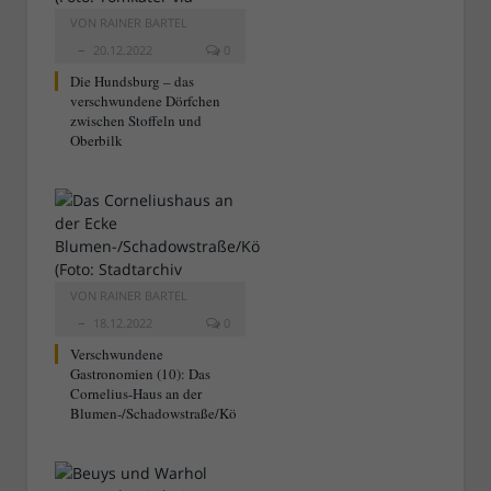
VON
RAINER BARTEL
20.12.2022
0
Die Hundsburg – das
verschwundene Dörfchen
zwischen Stoffeln und
Oberbilk
VON
RAINER BARTEL
18.12.2022
0
Verschwundene
Gastronomien (10): Das
Cornelius-Haus an der
Blumen-/Schadowstraße/Kö