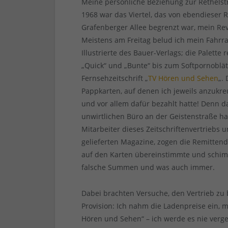
Meine persönliche Beziehung zur Rethelstr
1968 war das Viertel, das von ebendieser
Grafenberger Allee begrenzt war, mein Revi
Meistens am Freitag belud ich mein Fahrra
Illustrierte des Bauer-Verlags; die Palett
„Quick“ und „Bunte“ bis zum Softpornoblät
Fernsehzeitschrift „
TV Hören und Sehen
„.
Pappkarten, auf denen ich jeweils anzuk
und vor allem dafür bezahlt hatte! Denn 
unwirtlichen Büro an der Geistenstraße ha
Mitarbeiter dieses Zeitschriftenvertriebs 
gelieferten Magazine, zogen die Remitten
auf den Karten übereinstimmte und schimp
falsche Summen und was auch immer.
Dabei brachten Versuche, den Vertrieb zu 
Provision: Ich nahm die Ladenpreise ein, 
Hören und Sehen“ – ich werde es nie verges