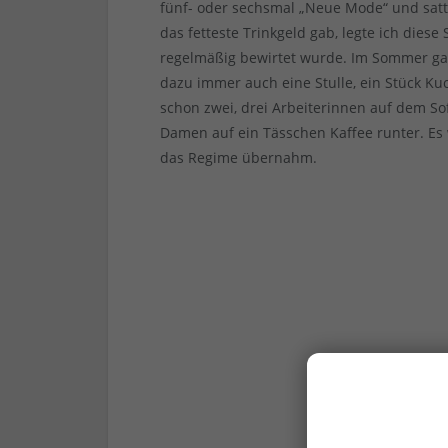
fünf- oder sechsmal „Neue Mode“ und satt
das fetteste Trinkgeld gab, legte ich diese
regelmäßig bewirtet wurde. Im Sommer gab
dazu immer auch eine Stulle, ein Stück Ku
schon zwei, drei Arbeiterinnen auf dem S
Damen auf ein Tässchen Kaffee runter. Es 
das Regime übernahm.