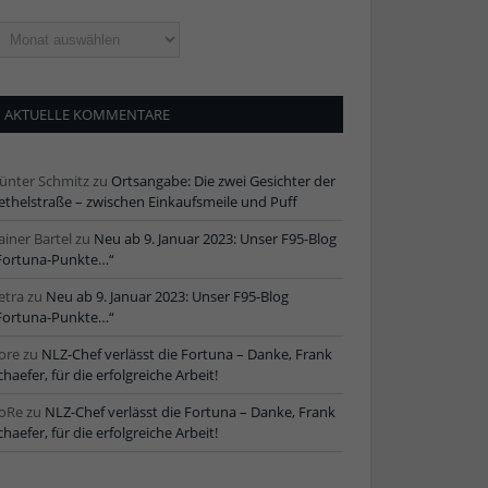
ltere
tikel
AKTUELLE KOMMENTARE
ünter Schmitz
zu
Ortsangabe: Die zwei Gesichter der
ethelstraße – zwischen Einkaufsmeile und Puff
ainer Bartel
zu
Neu ab 9. Januar 2023: Unser F95-Blog
Fortuna-Punkte…“
etra
zu
Neu ab 9. Januar 2023: Unser F95-Blog
Fortuna-Punkte…“
ore
zu
NLZ-Chef verlässt die Fortuna – Danke, Frank
chaefer, für die erfolgreiche Arbeit!
oRe
zu
NLZ-Chef verlässt die Fortuna – Danke, Frank
chaefer, für die erfolgreiche Arbeit!