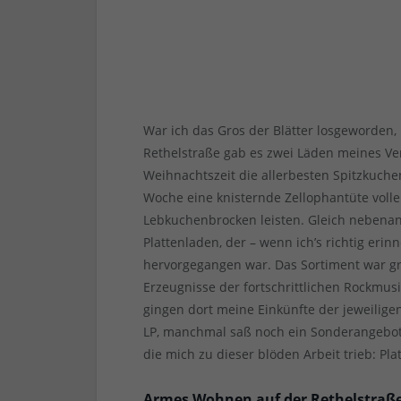
War ich das Gros der Blätter losgeworden, 
Rethelstraße gab es zwei Läden meines Vert
Weihnachtszeit die allerbesten Spitzkuche
Woche eine knisternde Zellophantüte vol
Lebkuchenbrocken leisten. Gleich nebenan
Plattenladen, der – wenn ich’s richtig eri
hervorgegangen war. Das Sortiment war gr
Erzeugnisse der fortschrittlichen Rockmus
gingen dort meine Einkünfte der jeweilige
LP, manchmal saß noch ein Sonderangebot dr
die mich zu dieser blöden Arbeit trieb: Pla
Armes Wohnen auf der Rethelstraß