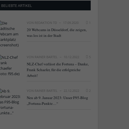
BELIEBTE ARTIKEL
VON
REDAKTION TD
17.09.2020
1
20 Webcams in Düsseldorf, die zeigen,
was los ist in der Stadt
VON
RAINER BARTEL
10.12.2022
5
NLZ-Chef verlässt die Fortuna – Danke,
Frank Schaefer, für die erfolgreiche
Arbeit!
VON
RAINER BARTEL
22.12.2022
2
Neu ab 9. Januar 2023: Unser F95-Blog
„Fortuna-Punkte…“