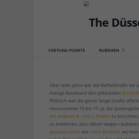
DÜSSEL-HISTÖRCHEN
Ortsangabe: Die zwei G
zwischen Einkaufsmeil
FORTUNA-PUNKTE
RUBRIKEN
von
RAINER BARTEL
am
03.07.2016
1 COMM
Über viele Jahre war die Rethelstraße vor
hiesige Boulevard den pittoresken
Bordell
Plötzlich war die ganze lange Straße öffen
Hausnummer 73 bis 77. Ja, die quotengeile
die anderen B- und C-Promis
zu berichten,
zu erwähnen, dass dieser wegen räuberische
genauso pleite
wie
seine Bordelle
, wo man