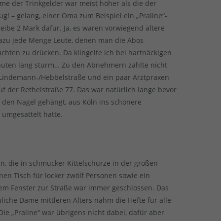
me der Trinkgelder war meist höher als die der
g! – gelang, einer Oma zum Beispiel ein „Praline“-
ibe 2 Mark dafür. Ja, es waren vorwiegend ältere
 Dazu jede Menge Leute, denen man die Abos
chten zu drücken. Da klingelte ich bei hartnäckigen
nuten lang sturm… Zu den Abnehmern zählte nicht
 Lindemann-/Hebbelstraße und ein paar Arztpraxen
uf der Rethelstraße 77. Das war natürlich lange bevor
an den Nagel gehängt, aus Köln ins schönere
umgesattelt hatte.
n, die in schmucker Kittelschürze in der großen
nen Tisch für locker zwölf Personen sowie ein
 dem Fenster zur Straße war immer geschlossen. Das
iche Dame mittleren Alters nahm die Hefte für alle
Die „Praline“ war übrigens nicht dabei, dafür aber