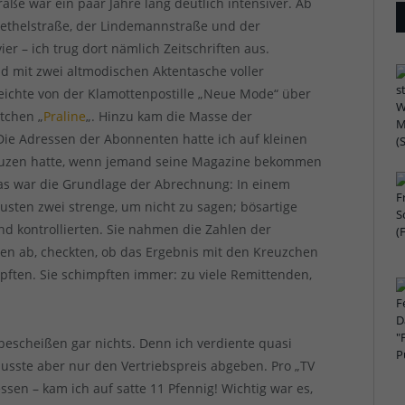
aße war ein paar Jahre lang deutlich intensiver. Ab
 Rethelstraße, der Lindemannstraße und der
er – ich trug dort nämlich Zeitschriften aus.
d mit zwei altmodischen Aktentasche voller
e reichte von der Klamottenpostille „Neue Mode“ über
tchen „
Praline
„. Hinzu kam die Masse der
 Die Adressen der Abonnenten hatte ich auf kleinen
reuzen hatte, wenn jemand seine Magazine bekommen
das war die Grundlage der Abrechnung: In einem
usten zwei strenge, um nicht zu sagen; bösartige
und kontrollierten. Sie nahmen die Zahlen der
den ab, checkten, ob das Ergebnis mit den Kreuzchen
ften. Sie schimpften immer: zu viele Remittenden,
bescheißen gar nichts. Denn ich verdiente quasi
musste aber nur den Vertriebspreis abgeben. Pro „TV
sen – kam ich auf satte 11 Pfennig! Wichtig war es,