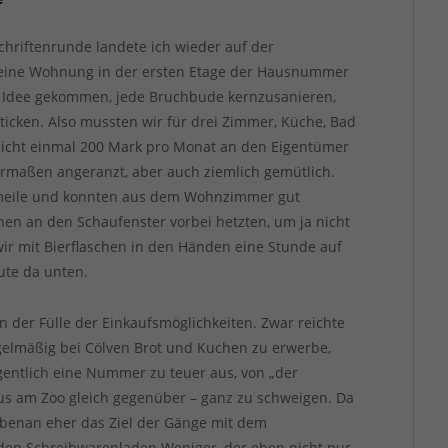
chriftenrunde landete ich wieder auf der
 eine Wohnung in der ersten Etage der Hausnummer
e Idee gekommen, jede Bruchbude kernzusanieren,
rticken. Also mussten wir für drei Zimmer, Küche, Bad
nicht einmal 200 Mark pro Monat an den Eigentümer
ermaßen angeranzt, aber auch ziemlich gemütlich.
smeile und konnten aus dem Wohnzimmer gut
n an den Schaufenster vorbei hetzten, um ja nicht
r mit Bierflaschen in den Händen eine Stunde auf
ute da unten.
on der Fülle der Einkaufsmöglichkeiten. Zwar reichte
egelmäßig bei Cölven Brot und Kuchen zu erwerbe,
entlich eine Nummer zu teuer aus, von „der
us am Zoo gleich gegenüber – ganz zu schweigen. Da
benan eher das Ziel der Gänge mit dem
h den Schreibwarenladen Weniger, der eben nicht nur