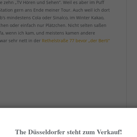
e zehn „TV Hören und Sehen“. Weil es aber im Puff
 Station gern ans Ende meiner Tour. Auch weil ich dort
’s mindestens Cola oder Sinalco, im Winter Kakao,
chen oder einfach nur Plätzchen. Nicht selten saßen
ofa, wenn ich kam, und meistens kamen andere
war sehr nett in der
Rethelstraße 77 bevor „der Berti“
The Düsseldorfer steht zum Verkauf!