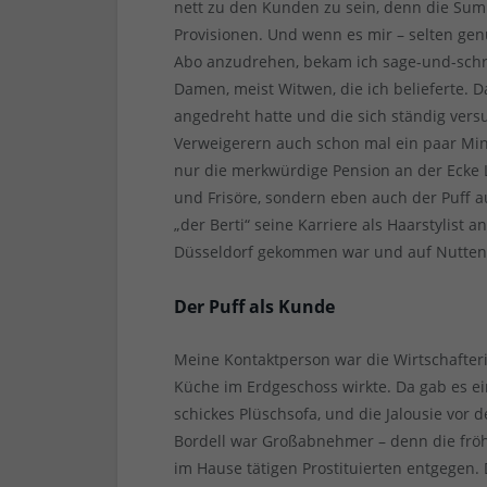
nett zu den Kunden zu sein, denn die Sum
Provisionen. Und wenn es mir – selten genu
Abo anzudrehen, bekam ich sage-und-schre
Damen, meist Witwen, die ich belieferte.
angedreht hatte und die sich ständig versu
Verweigerern auch schon mal ein paar Mi
nur die merkwürdige Pension an der Ecke
und Frisöre, sondern eben auch der Puff a
„der Berti“ seine Karriere als Haarstylist 
Düsseldorf gekommen war und auf Nutten 
Der Puff als Kunde
Meine Kontaktperson war die Wirtschafteri
Küche im Erdgeschoss wirkte. Da gab es ei
schickes Plüschsofa, und die Jalousie vor
Bordell war Großabnehmer – denn die fröhl
im Hause tätigen Prostituierten entgegen. 