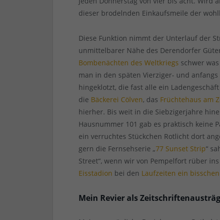
jeden Donnerstag von vier bis acht. Wird a
dieser brodelnden Einkaufsmeile der wo
Diese Funktion nimmt der Unterlauf der St
unmittelbarer Nähe des Derendorfer Güter
Bombenächten des Weltkriegs
schwer was 
man in den späten Vierziger- und anfangs
hingeklotzt, die fast alle ein Ladengeschäf
die
Bäckerei Cölven
, das
Früchtehaus am 
hierher. Bis weit in die Siebzigerjahre hin
Hausnummer 101 gab es praktisch keine Pa
ein verruchtes Stückchen Rotlicht dort ang
gern die Fernsehserie „
77 Sunset Strip
“ sa
Street“, wenn wir von Pempelfort rüber ins
Eisstadion
bei den
Laufzeiten ein bisschen
Mein Revier als Zeitschriftenausträ