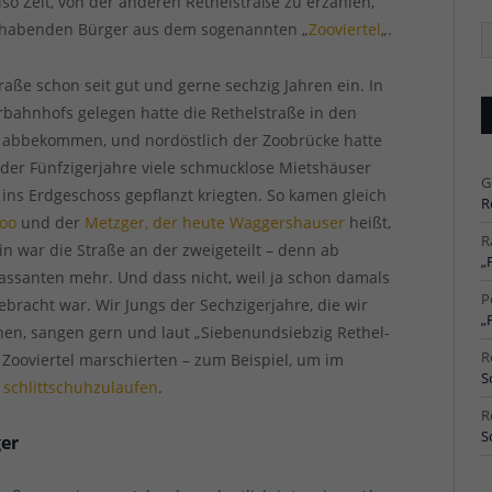
lso Zeit, von der anderen Rethelstraße zu erzählen,
hlhabenden Bürger aus dem sogenannten „
Zooviertel
„.
Ä
Ar
raße schon seit gut und gerne sechzig Jahren ein. In
bahnhofs gelegen hatte die Rethelstraße in den
abbekommen, und nordöstlich der Zoobrücke hatte
 der Fünfzigerjahre viele schmucklose Mietshäuser
G
t ins Erdgeschoss gepflanzt kriegten. So kamen gleich
R
Zoo
und der
Metzger, der heute Waggershauser
heißt,
R
ein war die Straße an der zweigeteilt – denn ab
„
ssanten mehr. Und dass nicht, weil ja schon damals
P
ebracht war. Wir Jungs der Sechzigerjahre, die wir
„
hen, sangen gern und laut „Siebenundsiebzig Rethel-
R
 Zooviertel marschierten – zum Beispiel, um im
S
 schlittschuhzulaufen
.
R
S
ger