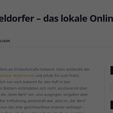
esichter der Rethelstraße –
e und Puff
LOGIN
ENT
 allem als Einkaufsstraße bekannt. Dann entdeckte der
besitzer Wollersheim
und erhob ihn zum Promi.
tlich nur noch bekannt für den Puff in den
R
n Blättern entblödeten sich nicht, ausdauernd über
 die „beim Berti“ ein- und ausgingen, vergaßen aber
r Entführung vorbestraft war. Jetzt ist „der Berti“
 nun das eher geschmacklose Inventar verkloppt –