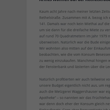
Kaum acht Jahre nach meiner letzten Zeits
Rethelstraße. Zusammen mit A. bezog ich
141. Damals war noch kein Miethai auf di
um sie dann für die dreifache Miete zu ve
auf rund 70 Quadratmetern im Jahr 1979 
überweisen. Natürlich war die Bude einig
Wir wohnten also mitten auf der Einkauf
beobachten, wie die vom Konsum Besessene
zu wenig einzukaufen. Manchmal hingen wi
der Fensterbank und lästerten über die Le
Natürlich profitierten wir auch teilweise v
unsere Budget eigentlich nicht aus, um r
auch die Metzgerei Waggershauser war eig
Apotheke“ – so nannten wir das Früchteha
war denn doch eher der Konsum gleich ne
Einkaufsnetz. Gern aber frequentierte ic