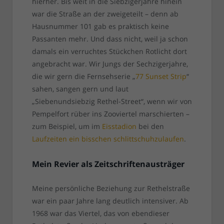
hierher. Bis weit in die Siebzigerjahre hinein
war die Straße an der zweigeteilt – denn ab
Hausnummer 101 gab es praktisch keine
Passanten mehr. Und dass nicht, weil ja schon
damals ein verruchtes Stückchen Rotlicht dort
angebracht war. Wir Jungs der Sechzigerjahre,
die wir gern die Fernsehserie „
77 Sunset Strip
“
sahen, sangen gern und laut
„Siebenundsiebzig Rethel-Street“, wenn wir von
Pempelfort rüber ins Zooviertel marschierten –
zum Beispiel, um im
Eisstadion
bei den
Laufzeiten ein bisschen schlittschuhzulaufen
.
Mein Revier als Zeitschriftenausträger
Meine persönliche Beziehung zur Rethelstraße
war ein paar Jahre lang deutlich intensiver. Ab
1968 war das Viertel, das von ebendieser