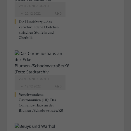
VON
RAINER BARTEL
20.12.2022
0
Die Hundsburg – das
verschwundene Dörfchen
zwischen Stoffeln und
Oberbilk
VON
RAINER BARTEL
18.12.2022
0
Verschwundene
Gastronomien (10): Das
Cornelius-Haus an der
Blumen-/Schadowstraße/Kö