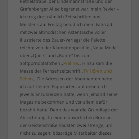
Rethelstraße, der Lindemannstraße und der
Grafenberger Allee begrenzt war, mein Revier –
ich trug dort nämlich Zeitschriften aus.
Meistens am Freitag belud ich mein Fahrrad
mit zwei altmodischen Aktentasche voller
Illustrierte des Bauer-Verlags; die Palette
reichte von der Klamottenpostille „Neue Mode“
über „Quick“ und „Bunte“ bis zum
Softpornoblättchen „
Praline
„. Hinzu kam die
Masse der Fernsehzeitschrift „
TV Hören und
Sehen
„. Die Adressen der Abonnenten hatte
ich auf kleinen Pappkarten, auf denen ich
jeweils anzukreuzen hatte, wenn jemand seine
Magazine bekommen und vor allem dafür
bezahlt hatte! Denn das war die Grundlage der
Abrechnung: In einem unwirtlichen Büro an
der Geistenstraße hausten zwei strenge, um
nicht zu sagen; bösartige Mitarbeiter dieses