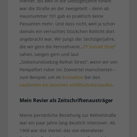
hierher. Bis weit in die Siebzigerjahre hinein
war die Straße an der zweigeteilt – denn ab
Hausnummer 101 gab es praktisch keine
Passanten mehr. Und dass nicht, weil ja schon
damals ein verruchtes Stückchen Rotlicht dort
angebracht war. Wir Jungs der Sechzigerjahre,
die wir gern die Fernsehserie „
77 Sunset Strip
“
sahen, sangen gern und laut
„Siebenundsiebzig Rethel-Street“, wenn wir von
Pempelfort rüber ins Zooviertel marschierten –
zum Beispiel, um im
Eisstadion
bei den
Laufzeiten ein bisschen schlittschuhzulaufen
.
Mein Revier als Zeitschriftenausträger
Meine persönliche Beziehung zur Rethelstraße
war ein paar Jahre lang deutlich intensiver. Ab
1968 war das Viertel, das von ebendieser