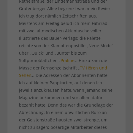
Rethelstraße, der Lindemannstraße und der
Grafenberger Allee begrenzt war, mein Revier –
ich trug dort nämlich Zeitschriften aus.
Meistens am Freitag belud ich mein Fahrrad
mit zwei altmodischen Aktentasche voller
Illustrierte des Bauer-Verlags; die Palette
reichte von der Klamottenpostille „Neue Mode“
über „Quick“ und „Bunte“ bis zum
Softpornoblättchen „
Praline
„. Hinzu kam die
Masse der Fernsehzeitschrift „
TV Hören und
Sehen
„. Die Adressen der Abonnenten hatte
ich auf kleinen Pappkarten, auf denen ich
jeweils anzukreuzen hatte, wenn jemand seine
Magazine bekommen und vor allem dafür
bezahlt hatte! Denn das war die Grundlage der
Abrechnung: In einem unwirtlichen Büro an
der Geistenstraße hausten zwei strenge, um
nicht zu sagen; bösartige Mitarbeiter dieses