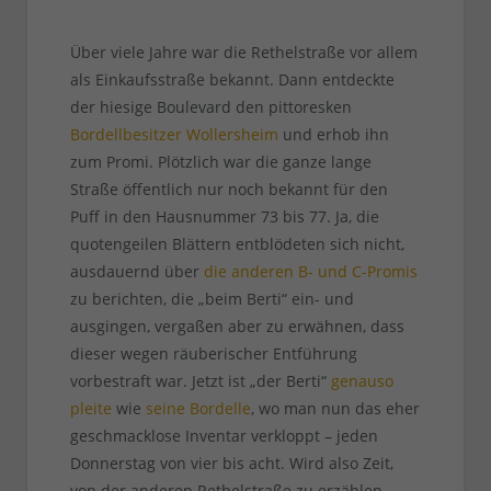
Über viele Jahre war die Rethelstraße vor allem
als Einkaufsstraße bekannt. Dann entdeckte
der hiesige Boulevard den pittoresken
Bordellbesitzer Wollersheim
und erhob ihn
zum Promi. Plötzlich war die ganze lange
Straße öffentlich nur noch bekannt für den
Puff in den Hausnummer 73 bis 77. Ja, die
quotengeilen Blättern entblödeten sich nicht,
ausdauernd über
die anderen B- und C-Promis
zu berichten, die „beim Berti“ ein- und
ausgingen, vergaßen aber zu erwähnen, dass
dieser wegen räuberischer Entführung
vorbestraft war. Jetzt ist „der Berti“
genauso
pleite
wie
seine Bordelle
, wo man nun das eher
geschmacklose Inventar verkloppt – jeden
Donnerstag von vier bis acht. Wird also Zeit,
von der anderen Rethelstraße zu erzählen,