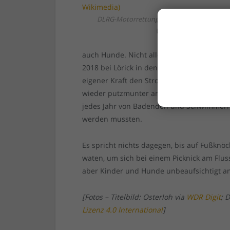
DLRG-Motorrettungsbot auf dem Rhein (Fot
Wikimedia)
auch Hunde. Nicht alle Vierbeiner haben so 
2018 bei Lörick in den Rhein gezogen wurd
eigener Kraft den Strom zu überqueren un
wieder putzmunter an Land zu gehen. Die
jedes Jahr von Badenden und Schwimmern, 
werden mussten.
Es spricht nichts dagegen, bis auf Fußkn
waten, um sich bei einem Picknick am Fluss
aber Kinder und Hunde unbeaufsichtigt am
[Fotos – Titelbild: Osterloh via
WDR Digit
; 
Lizenz 4.0 International
]