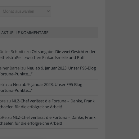
ltere
tikel
AKTUELLE KOMMENTARE
ünter Schmitz
zu
Ortsangabe: Die zwei Gesichter der
ethelstraße – zwischen Einkaufsmeile und Puff
ainer Bartel
zu
Neu ab 9. Januar 2023: Unser F95-Blog
Fortuna-Punkte…“
etra
zu
Neu ab 9. Januar 2023: Unser F95-Blog
Fortuna-Punkte…“
ore
zu
NLZ-Chef verlässt die Fortuna – Danke, Frank
chaefer, für die erfolgreiche Arbeit!
oRe
zu
NLZ-Chef verlässt die Fortuna – Danke, Frank
chaefer, für die erfolgreiche Arbeit!