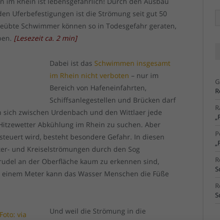
im Rhein ist lebensgefährlich! Durch den Ausbau
en Uferbefestigungen ist die Strömung seit gut 50
Ä
Ar
t geübte Schwimmer können so in Todesgefahr geraten,
eben.
[
Lesezeit ca.
2
min
]
Dabei ist das
Schwimmen insgesamt
im Rhein nicht verboten
– nur im
G
Bereich von Hafeneinfahrten,
R
Schiffsanlegestellen und Brücken darf
R
 sich zwischen Urdenbach und den Wittlaer jede
„
Hitzewetter Abkühlung im Rhein zu suchen. Aber
P
teuert wird, besteht besondere Gefahr. In diesen
„
er- und Kreiselströmungen durch den Sog
R
trudel an der Oberfläche kaum zu erkennen sind,
S
ls einem Meter kann das Wasser Menschen die Füße
R
S
Und weil die Strömung in die