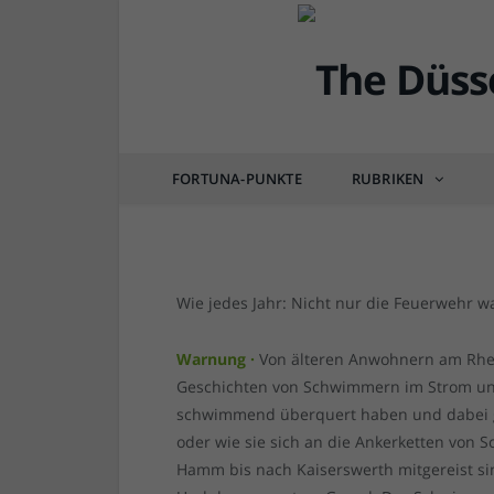
DÜSSEL-LEBEN & GENIESSEN
Schwimmen im Rhein? 
von
RAINER BARTEL
am
22.05.2025
0 COM
FORTUNA-PUNKTE
RUBRIKEN
Wie jedes Jahr: Nicht nur die Feuerwehr 
Warnung ·
Von älteren Anwohnern am Rhei
Geschichten von Schwimmern im Strom und
schwimmend überquert haben und dabei g
oder wie sie sich an die Ankerketten von
Hamm bis nach Kaiserswerth mitgereist si