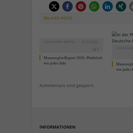
RELATED
POSTS
VON
RAINER BARTEL
27.04.2026
VON
RAIN
0
Mauersegler-Report 2026: Pünktlich
wie jedes Jahr
Mauersegl
wie jedes 
Kommentare sind gesperrt.
INFORMATIONEN