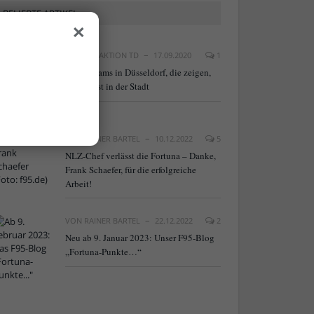
BELIEBTE ARTIKEL
×
VON
REDAKTION TD
17.09.2020
1
20 Webcams in Düsseldorf, die zeigen,
was los ist in der Stadt
VON
RAINER BARTEL
10.12.2022
5
NLZ-Chef verlässt die Fortuna – Danke,
Frank Schaefer, für die erfolgreiche
Arbeit!
VON
RAINER BARTEL
22.12.2022
2
Neu ab 9. Januar 2023: Unser F95-Blog
„Fortuna-Punkte…“