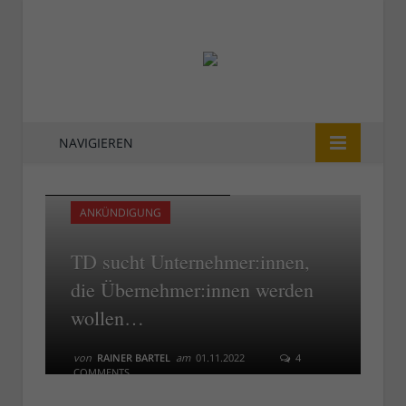
NAVIGIEREN
Rheinpanorama (Foto: Claire P.)
Rheinpanorama (Foto: Claire P.)
ANKÜNDIGUNG
TD sucht Unternehmer:innen,
die Übernehmer:innen werden
wollen…
von
RAINER BARTEL
am
01.11.2022
4
COMMENTS