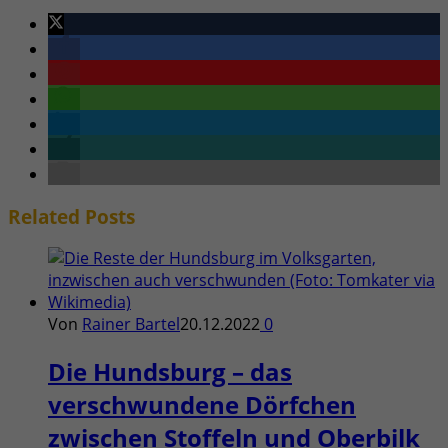
Related
Posts
Von
Rainer Bartel
20.12.2022
0
Die Hundsburg – das
verschwundene Dörfchen
zwischen Stoffeln und Oberbilk