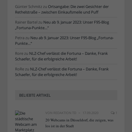
Günter Schmitz
zu
Ortsangabe: Die zwei Gesichter der
Rethelstraße – zwischen Einkaufsmeile und Puff
Rainer Bartel
zu
Neu ab 9. Januar 2023: Unser F95-Blog
„Fortuna-Punkte…“
Petra
zu
Neu ab 9. Januar 2023: Unser F95-Blog „Fortuna-
Punkte…“
Rore
zu
NLZ-Chef verlässt die Fortuna – Danke, Frank
Schaefer, für die erfolgreiche Arbeit!
RoRe
zu
NLZ-Chef verlässt die Fortuna – Danke, Frank
Schaefer, für die erfolgreiche Arbeit!
BELIEBTE ARTIKEL
VON
REDAKTION TD
17.09.2020
1
20 Webcams in Düsseldorf, die zeigen, was
los ist in der Stadt