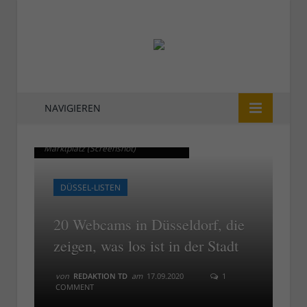
NAVIGIEREN
Die städtische Webcam am
Die städtische Webcam am
Marktplatz (Screenshot)
Marktplatz (Screenshot)
DÜSSEL-LISTEN
20 Webcams in Düsseldorf, die
zeigen, was los ist in der Stadt
von
REDAKTION TD
am
17.09.2020
1
COMMENT