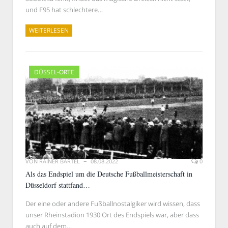
und F95 hat schlechtere…
WEITERLESEN
DÜSSEL-ORTE
VON
RAINER BARTEL
08.08.2022
0
Als das Endspiel um die Deutsche Fußballmeisterschaft in
Düsseldorf stattfand…
Der eine oder andere Fußballnostalgiker wird wissen, dass
unser Rheinstadion 1930 Ort des Endspiels war, aber dass
auch auf dem…