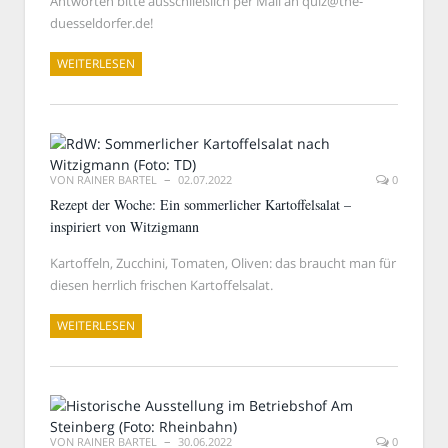
Antworten bitte ausschließlich per Mail an quiz@the-
duesseldorfer.de!
WEITERLESEN
VON
RAINER BARTEL
02.07.2022
0
Rezept der Woche: Ein sommerlicher Kartoffelsalat –
inspiriert von Witzigmann
Kartoffeln, Zucchini, Tomaten, Oliven: das braucht man für
diesen herrlich frischen Kartoffelsalat.
WEITERLESEN
VON
RAINER BARTEL
30.06.2022
0