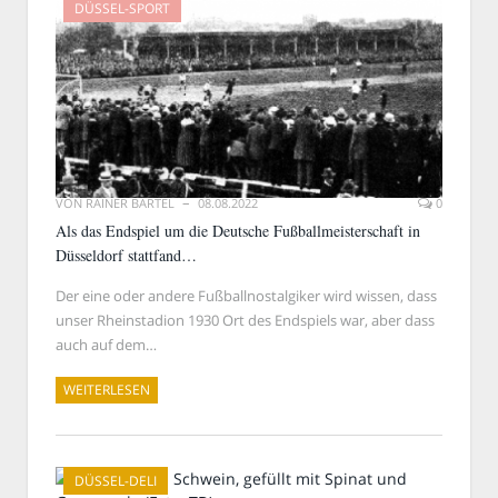
DÜSSEL-SPORT
VON
RAINER BARTEL
08.08.2022
0
Als das Endspiel um die Deutsche Fußballmeisterschaft in
Düsseldorf stattfand…
Der eine oder andere Fußballnostalgiker wird wissen, dass
unser Rheinstadion 1930 Ort des Endspiels war, aber dass
auch auf dem…
WEITERLESEN
DÜSSEL-DELI