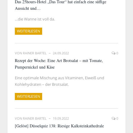
Das 25hours-Hotel „Das Tour“ hat einfach eine süffige
Aussicht und…
…die Wanne ist voll da.
WEITERLESEN
VON
RAINER BARTEL
24.09.2022
0
Rezept der Woche: Eine Art Brotsalat – mit Tomate,
Pumpernickel und Käse
Eine optimale Mischung aus Vitaminen, Eiweiß und
Kohlehydraten – der Brotsalat.
WEITERLESEN
VON
RAINER BARTEL
19.09.2022
0
[Gelöst] Düsselquiz 138: Riesige Kalksteinkathedrale