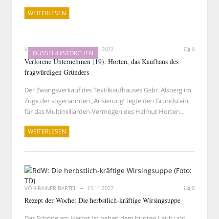
WEITERLESEN
VON
RAINER BARTEL
19.11.2022
0
DÜSSEL-HISTÖRCHEN
Verlorene Unternehmen (19): Horten, das Kaufhaus des
fragwürdigen Gründers
Der Zwangsverkauf des Textilkaufhauses Gebr. Alsberg im
Zuge der sogenannten „Arisierung“ legte den Grundstein
für das Multimilliarden-Vermögen des Helmut Horten…
WEITERLESEN
VON
RAINER BARTEL
13.11.2022
0
Rezept der Woche: Die herbstlich-kräftige Wirsingsuppe
Das Schöne am Herbst ist neben dem bunten Laub und