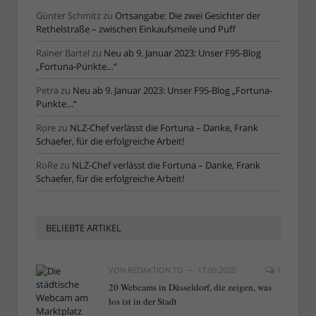
Günter Schmitz
zu
Ortsangabe: Die zwei Gesichter der
Rethelstraße – zwischen Einkaufsmeile und Puff
Rainer Bartel
zu
Neu ab 9. Januar 2023: Unser F95-Blog
„Fortuna-Punkte…“
Petra
zu
Neu ab 9. Januar 2023: Unser F95-Blog „Fortuna-
Punkte…“
Rore
zu
NLZ-Chef verlässt die Fortuna – Danke, Frank
Schaefer, für die erfolgreiche Arbeit!
RoRe
zu
NLZ-Chef verlässt die Fortuna – Danke, Frank
Schaefer, für die erfolgreiche Arbeit!
BELIEBTE ARTIKEL
VON
REDAKTION TD
17.09.2020
1
20 Webcams in Düsseldorf, die zeigen, was
los ist in der Stadt