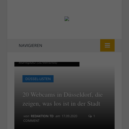
NAVIGIEREN
Die städtische Webcam am
Die städtische Webcam am
Marktplatz (Screenshot)
Marktplatz (Screenshot)
DÜSSEL-LISTEN
20 Webcams in Düsseldorf, die
zeigen, was los ist in der Stadt
von
REDAKTION TD
am
17.09.2020
1
COMMENT