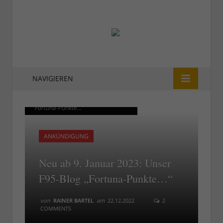
NAVIGIEREN
Ab 9. Februar 2023: Das F95-Blog
Ab 9. Februar 2023: Das F95-Blog
"Fortuna-Punkte..."
"Fortuna-Punkte..."
ANKÜNDIGUNG
Neu ab 9. Januar 2023: Unser
F95-Blog „Fortuna-Punkte…“
von
RAINER BARTEL
am
22.12.2022
2
COMMENTS