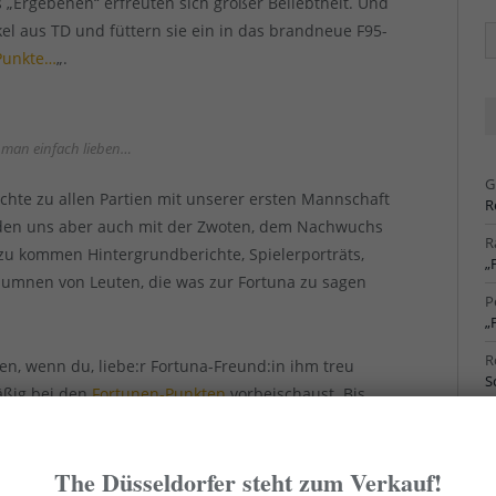
s „Ergebenen“ erfreuten sich großer Beliebtheit. Und
kel aus TD und füttern sie ein in das brandneue F95-
Ä
Ar
Punkte…
„.
man einfach lieben…
G
ichte zu allen Partien mit unserer ersten Mannschaft
R
rden uns aber auch mit der Zwoten, dem Nachwuchs
R
u kommen Hintergrundberichte, Spielerporträts,
„
olumnen von Leuten, die was zur Fortuna zu sagen
P
„
R
en, wenn du, liebe:r Fortuna-Freund:in ihm treu
S
äßig bei den
Fortunen-Punkten
vorbeischaust. Bis
R
rtunistischen Rutsch!
S
The Düsseldorfer steht zum Verkauf!