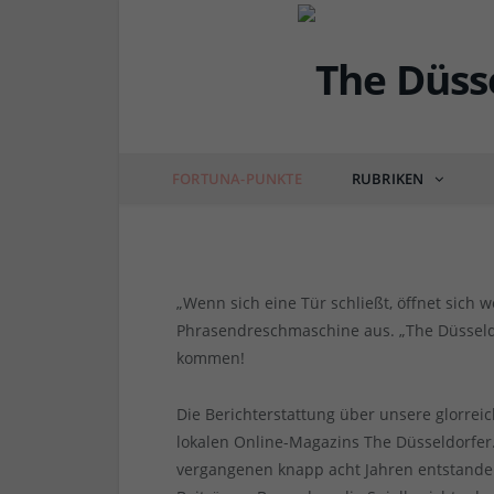
ANKÜNDIGUNG
Neu ab 9. Januar 2023
Punkte…“
FORTUNA-PUNKTE
RUBRIKEN
von
RAINER BARTEL
am
22.12.2022
2 COMM
„Wenn sich eine Tür schließt, öffnet sich w
Phrasendreschmaschine aus. „The Düsseldor
kommen!
Die Berichterstattung über unsere glorrei
lokalen Online-Magazins The Düsseldorfer.
vergangenen knapp acht Jahren entstande