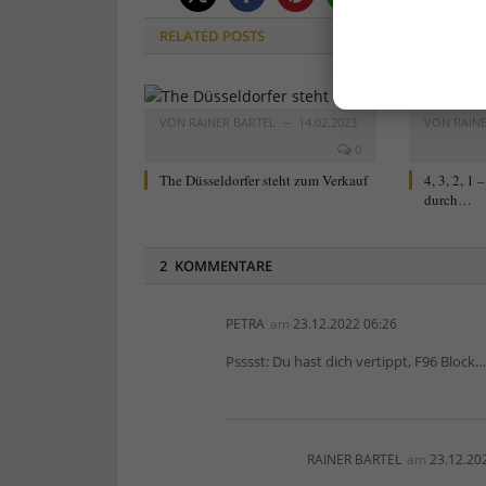
RELATED
POSTS
VON
RAINER BARTEL
14.02.2023
VON
RAIN
0
The Düsseldorfer steht zum Verkauf
4, 3, 2, 1
durch…
2 KOMMENTARE
PETRA
am
23.12.2022 06:26
Psssst: Du hast dich vertippt, F96 Block…
RAINER BARTEL
am
23.12.20