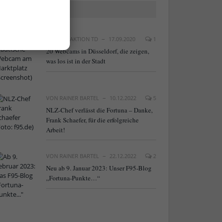
BELIEBTE ARTIKEL
VON
REDAKTION TD
17.09.2020
1
20 Webcams in Düsseldorf, die zeigen,
was los ist in der Stadt
VON
RAINER BARTEL
10.12.2022
5
NLZ-Chef verlässt die Fortuna – Danke,
Frank Schaefer, für die erfolgreiche
Arbeit!
VON
RAINER BARTEL
22.12.2022
2
Neu ab 9. Januar 2023: Unser F95-Blog
„Fortuna-Punkte…“