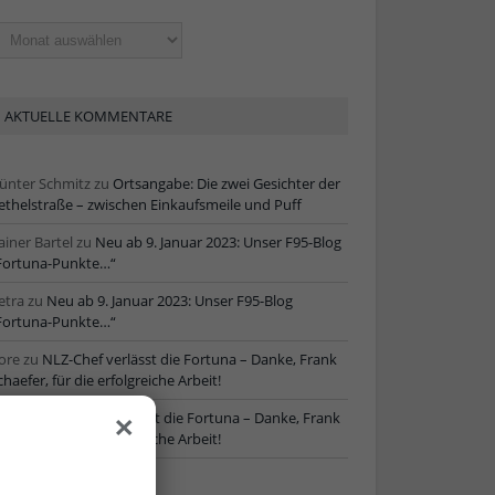
ltere
tikel
AKTUELLE KOMMENTARE
ünter Schmitz
zu
Ortsangabe: Die zwei Gesichter der
ethelstraße – zwischen Einkaufsmeile und Puff
ainer Bartel
zu
Neu ab 9. Januar 2023: Unser F95-Blog
Fortuna-Punkte…“
etra
zu
Neu ab 9. Januar 2023: Unser F95-Blog
Fortuna-Punkte…“
ore
zu
NLZ-Chef verlässt die Fortuna – Danke, Frank
chaefer, für die erfolgreiche Arbeit!
×
oRe
zu
NLZ-Chef verlässt die Fortuna – Danke, Frank
chaefer, für die erfolgreiche Arbeit!