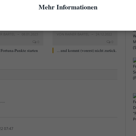
Mehr Informationen
ER BARTEL
08.01.2023
VON
RAINER BARTEL
24.12.2022
0
0
 – Fortuna-Punkte starten
…und kommt (vorerst) nicht zurück.
…..
22 07:47