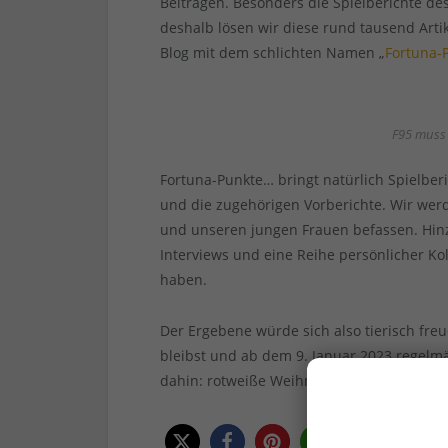
Beiträgen. Besonders die Spielberichte de
deshalb lösen wir diese rund tausend Arti
Blog mit dem schlichten Namen „
Fortuna-
F95 muss 
Fortuna-Punkte… bringt natürlich Spielber
und die zugehörigen Vorberichte. Wir we
und unseren jungen Frauen befassen. Hinz
Interviews und eine Reihe persönlicher K
haben.
Der Ergebene würde sich also tierisch freu
bleibst und ab dem 9. Januar 2023 regelm
dahin: rotweiße Weihnachten und einen fo