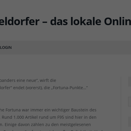
: Unser F95-Blog „Fortuna-
LOGIN
ENTS
oanders eine neue“, wirft die
fer“ endet (vorerst), die „Fortuna-Punkte…“
R
che Fortuna war immer ein wichtiger Baustein des
 Rund 1.000 Artikel rund um F95 sind hier in den
n. Einige davon zählen zu den meistgelesenen