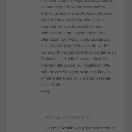
hier sehr, aber hier liegst Du etwas falsch.
Keiner der mir bekannten ersthaften
Kritiker an Schaefer stellt dessen Kölsche
Herkunft in den Mittelpunkt. Es geht
vielmehr um die Unehrlichkeit, die
seinerzeit mit ihm beginnend mit der
Demission von Aksoy, am Broich Einzug
hielt. Die einzig gute Entscheidung, die –
womöglich – er getroffen hat, war Sinke als
Trainer (ich schreibe bewusst nicht Co-
Trainer!) der Zwoten zu installieren. Wie
sehr dessen Weggang schmerzt, lässt sich
anhand der aktuellen Situation absehen.
Liebe Grüße
Mike
RORE
am
13.12.2022 10:56
Das mit Tashkin Aksoy grenzte schon an