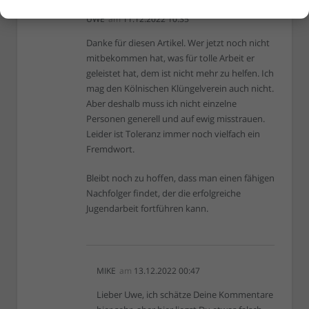
UWE
am
11.12.2022 10:35
Danke für diesen Artikel. Wer jetzt noch nicht
mitbekommen hat, was für tolle Arbeit er
geleistet hat, dem ist nicht mehr zu helfen. Ich
mag den Kölnischen Klüngelverein auch nicht.
Aber deshalb muss ich nicht einzelne
Personen generell und auf ewig misstrauen.
Leider ist Toleranz immer noch vielfach ein
Fremdwort.
Bleibt noch zu hoffen, dass man einen fähigen
Nachfolger findet, der die erfolgreiche
Jugendarbeit fortführen kann.
MIKE
am
13.12.2022 00:47
Lieber Uwe, ich schätze Deine Kommentare