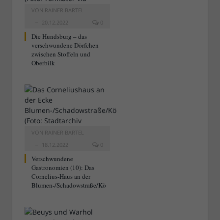
VON
RAINER BARTEL
20.12.2022
0
Die Hundsburg – das
verschwundene Dörfchen
zwischen Stoffeln und
Oberbilk
VON
RAINER BARTEL
18.12.2022
0
Verschwundene
Gastronomien (10): Das
Cornelius-Haus an der
Blumen-/Schadowstraße/Kö