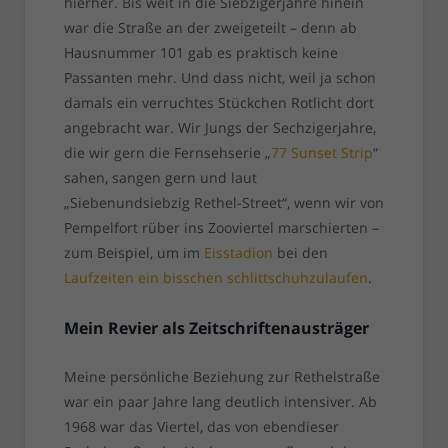
hierher. Bis weit in die Siebzigerjahre hinein
war die Straße an der zweigeteilt – denn ab
Hausnummer 101 gab es praktisch keine
Passanten mehr. Und dass nicht, weil ja schon
damals ein verruchtes Stückchen Rotlicht dort
angebracht war. Wir Jungs der Sechzigerjahre,
die wir gern die Fernsehserie „
77 Sunset Strip
“
sahen, sangen gern und laut
„Siebenundsiebzig Rethel-Street“, wenn wir von
Pempelfort rüber ins Zooviertel marschierten –
zum Beispiel, um im
Eisstadion
bei den
Laufzeiten ein bisschen schlittschuhzulaufen
.
Mein Revier als Zeitschriftenausträger
Meine persönliche Beziehung zur Rethelstraße
war ein paar Jahre lang deutlich intensiver. Ab
1968 war das Viertel, das von ebendieser