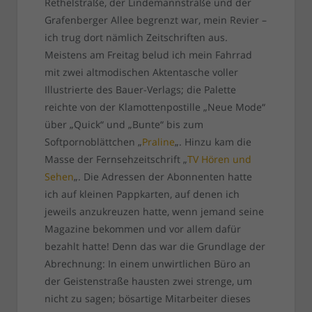
Rethelstraße, der Lindemannstraße und der
Grafenberger Allee begrenzt war, mein Revier –
ich trug dort nämlich Zeitschriften aus.
Meistens am Freitag belud ich mein Fahrrad
mit zwei altmodischen Aktentasche voller
Illustrierte des Bauer-Verlags; die Palette
reichte von der Klamottenpostille „Neue Mode“
über „Quick“ und „Bunte“ bis zum
Softpornoblättchen „
Praline
„. Hinzu kam die
Masse der Fernsehzeitschrift „
TV Hören und
Sehen
„. Die Adressen der Abonnenten hatte
ich auf kleinen Pappkarten, auf denen ich
jeweils anzukreuzen hatte, wenn jemand seine
Magazine bekommen und vor allem dafür
bezahlt hatte! Denn das war die Grundlage der
Abrechnung: In einem unwirtlichen Büro an
der Geistenstraße hausten zwei strenge, um
nicht zu sagen; bösartige Mitarbeiter dieses