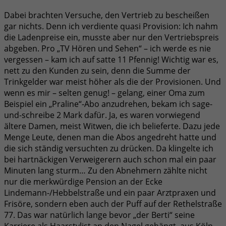
Dabei brachten Versuche, den Vertrieb zu bescheißen
gar nichts. Denn ich verdiente quasi Provision: Ich nahm
die Ladenpreise ein, musste aber nur den Vertriebspreis
abgeben. Pro „TV Hören und Sehen“ – ich werde es nie
vergessen – kam ich auf satte 11 Pfennig! Wichtig war es,
nett zu den Kunden zu sein, denn die Summe der
Trinkgelder war meist höher als die der Provisionen. Und
wenn es mir – selten genug! – gelang, einer Oma zum
Beispiel ein „Praline“-Abo anzudrehen, bekam ich sage-
und-schreibe 2 Mark dafür. Ja, es waren vorwiegend
ältere Damen, meist Witwen, die ich belieferte. Dazu jede
Menge Leute, denen man die Abos angedreht hatte und
die sich ständig versuchten zu drücken. Da klingelte ich
bei hartnäckigen Verweigerern auch schon mal ein paar
Minuten lang sturm… Zu den Abnehmern zählte nicht
nur die merkwürdige Pension an der Ecke
Lindemann-/Hebbelstraße und ein paar Arztpraxen und
Frisöre, sondern eben auch der Puff auf der Rethelstraße
77. Das war natürlich lange bevor „der Berti“ seine
Karriere als Haarstylist an den Nagel gehängt, aus Köln