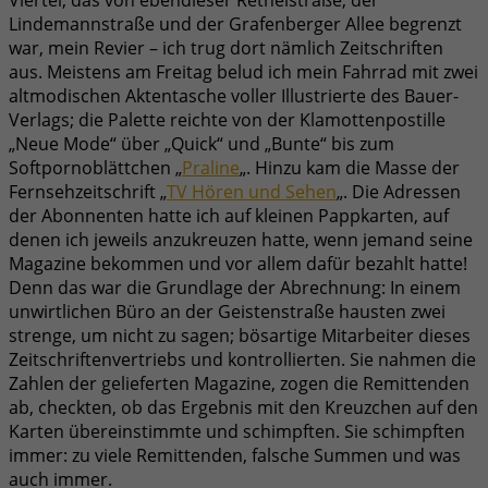
Lindemannstraße und der Grafenberger Allee begrenzt
war, mein Revier – ich trug dort nämlich Zeitschriften
aus. Meistens am Freitag belud ich mein Fahrrad mit zwei
altmodischen Aktentasche voller Illustrierte des Bauer-
Verlags; die Palette reichte von der Klamottenpostille
„Neue Mode“ über „Quick“ und „Bunte“ bis zum
Softpornoblättchen „
Praline
„. Hinzu kam die Masse der
Fernsehzeitschrift „
TV Hören und Sehen
„. Die Adressen
der Abonnenten hatte ich auf kleinen Pappkarten, auf
denen ich jeweils anzukreuzen hatte, wenn jemand seine
Magazine bekommen und vor allem dafür bezahlt hatte!
Denn das war die Grundlage der Abrechnung: In einem
unwirtlichen Büro an der Geistenstraße hausten zwei
strenge, um nicht zu sagen; bösartige Mitarbeiter dieses
Zeitschriftenvertriebs und kontrollierten. Sie nahmen die
Zahlen der gelieferten Magazine, zogen die Remittenden
ab, checkten, ob das Ergebnis mit den Kreuzchen auf den
Karten übereinstimmte und schimpften. Sie schimpften
immer: zu viele Remittenden, falsche Summen und was
auch immer.