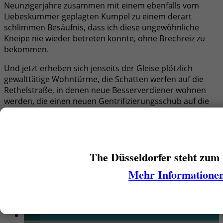
Neunzigerjahre zusammen mit einem ebenfalls vom
Liebeskummer geplagten Kumpel zu einem derart
schlimmen Besäufnis, dass ich diese ungewöhnliche
Kneipe nie wieder betreten konnte, ohne Brechreiz zu
bekommen.
Und jetzt erheben sich jenseits der Gleise plötzlich
gewalttätige Wohntürme, die Schatten werfen auf die
Rethelstraße, in denen neue Besserverdiener wohnen
werden, die einen neuen Gentrifizierungsschub auf die
Einkaufsmeile bringen werden. Vermutlich wird aus dem
„Frankenheim am Zoo“ dann irgendwann auch so eine
hippe Cocktailbar im Manhattan-Stil.
The Düsseldorfer steht zum
Mehr Informatione