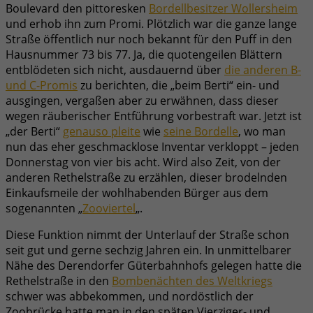
Boulevard den pittoresken
Bordellbesitzer Wollersheim
und erhob ihn zum Promi. Plötzlich war die ganze lange
Straße öffentlich nur noch bekannt für den Puff in den
Hausnummer 73 bis 77. Ja, die quotengeilen Blättern
entblödeten sich nicht, ausdauernd über
die anderen B-
und C-Promis
zu berichten, die „beim Berti“ ein- und
ausgingen, vergaßen aber zu erwähnen, dass dieser
wegen räuberischer Entführung vorbestraft war. Jetzt ist
„der Berti“
genauso pleite
wie
seine Bordelle
, wo man
nun das eher geschmacklose Inventar verkloppt – jeden
Donnerstag von vier bis acht. Wird also Zeit, von der
anderen Rethelstraße zu erzählen, dieser brodelnden
Einkaufsmeile der wohlhabenden Bürger aus dem
sogenannten „
Zooviertel
„.
Diese Funktion nimmt der Unterlauf der Straße schon
seit gut und gerne sechzig Jahren ein. In unmittelbarer
Nähe des Derendorfer Güterbahnhofs gelegen hatte die
Rethelstraße in den
Bombenächten des Weltkriegs
schwer was abbekommen, und nordöstlich der
Zoobrücke hatte man in den späten Vierziger- und