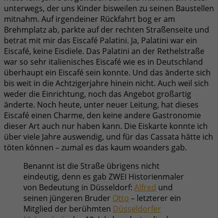
unterwegs, der uns Kinder bisweilen zu seinen Baustellen
mitnahm. Auf irgendeiner Rückfahrt bog er am
Brehmplatz ab, parkte auf der rechten Straßenseite und
betrat mit mir das Eiscafé Palatini. Ja, Palatini war ein
Eiscafé, keine Eisdiele. Das Palatini an der Rethelstraße
war so sehr italienisches Eiscafé wie es in Deutschland
überhaupt ein Eiscafé sein konnte. Und das änderte sich
bis weit in die Achtzigerjahre hinein nicht. Auch weil sich
weder die Einrichtung, noch das Angebot großartig
änderte. Noch heute, unter neuer Leitung, hat dieses
Eiscafé einen Charme, den keine andere Gastronomie
dieser Art auch nur haben kann. Die Eiskarte konnte ich
über viele Jahre auswendig, und für das Cassata hätte ich
töten können – zumal es das kaum woanders gab.
Benannt ist die Straße übrigens nicht
eindeutig, denn es gab ZWEI Historienmaler
von Bedeutung in Düsseldorf:
Alfred
und
seinen jüngeren Bruder
Otto
– letzterer ein
Mitglied der berühmten
Düsseldorfer