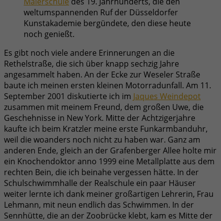
Malerschule
des 19. Jahrhunderts, die den
weltumspannenden Ruf der Düsseldorfer
Kunstakademie bergündete, den diese heute
noch genießt.
Es gibt noch viele andere Erinnerungen an die
Rethelstraße, die sich über knapp sechzig Jahre
angesammelt haben. An der Ecke zur Weseler Straße
baute ich meinen ersten kleinen Motorradunfall. Am 11.
September 2001 diskutierte ich im
Jaques Weindepot
zusammen mit meinem Freund, dem großen Uwe, die
Geschehnisse in New York. Mitte der Achtzigerjahre
kaufte ich beim Kratzler meine erste Funkarmbanduhr,
weil die woanders noch nicht zu haben war. Ganz am
anderen Ende, gleich an der Grafenberger Allee holte mir
ein Knochendoktor anno 1999 eine Metallplatte aus dem
rechten Bein, die ich beinahe vergessen hätte. In der
Schulschwimmhalle der Realschule ein paar Häuser
weiter lernte ich dank meiner großartigen Lehrerin, Frau
Lehmann, mit neun endlich das Schwimmen. In der
Sennhütte, die an der Zoobrücke klebt, kam es Mitte der