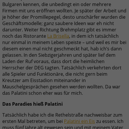
Bulgaren kennen, die unbedingt ein oder mehrere
Firmen mit uns eröffnen wollten. Je später der Arbeit und
je höher der Promillepegel, desto unschärfer wurden die
Geschäftsmodelle; ganz saubere Ideen war eh nicht
darunter. Weiter Richtung Brehmplatz gibt es immer
noch das Ristorante
La Brisella
, in dem ich tatsächlich
nur einmal in meinem Leben speiste – und weil es mir bei
diesem einen mal nicht geschmeckt hat, hab ich’s dann
gelassen. In den Siebzigerjahren und später lief dem
Laden der Ruf voraus, dass dort die heimlichen
Herrscher der DEG tagten. Tatsächlich verkehrten dort
alle Spieler und Funktionäre, die nicht gern beim
Kreutzer am Eisstadion miteinander in
Mauschelgesprächen gesehen werden wollten. Da war
das Palatini schon eher was für mich.
Das Paradies hieß Palatini
Tatsächlich habe ich die Rethelstraße nachweisbar zum
ersten Mal betreten, um bei
Palatini ein Eis
zu essen. Ich
muss fünf Jahre alt gewesen sein und mit meinem Vater