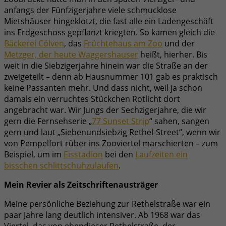
anfangs der Fünfzigerjahre viele schmucklose
Mietshäuser hingeklotzt, die fast alle ein Ladengeschäft
ins Erdgeschoss gepflanzt kriegten. So kamen gleich die
Bäckerei Cölven
, das
Früchtehaus am Zoo
und der
Metzger, der heute Waggershauser
heißt, hierher. Bis
weit in die Siebzigerjahre hinein war die Straße an der
zweigeteilt – denn ab Hausnummer 101 gab es praktisch
keine Passanten mehr. Und dass nicht, weil ja schon
damals ein verruchtes Stückchen Rotlicht dort
angebracht war. Wir Jungs der Sechzigerjahre, die wir
gern die Fernsehserie „
77 Sunset Strip
“ sahen, sangen
gern und laut „Siebenundsiebzig Rethel-Street“, wenn wir
von Pempelfort rüber ins Zooviertel marschierten – zum
Beispiel, um im
Eisstadion
bei den
Laufzeiten ein
bisschen schlittschuhzulaufen
.
Mein Revier als Zeitschriftenausträger
Meine persönliche Beziehung zur Rethelstraße war ein
paar Jahre lang deutlich intensiver. Ab 1968 war das
Viertel, das von ebendieser Rethelstraße, der