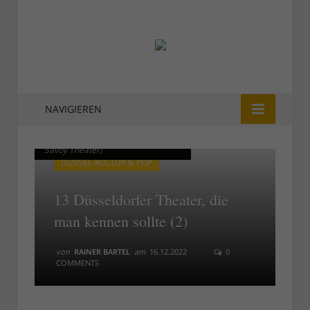
NAVIGIEREN
Der große Saal im Savoy (Foto:
Der große Saal im Savoy (Foto:
Savoy Theater)
Savoy Theater)
DÜSSEL-KULTUR & POP
13 Düsseldorfer Theater, die
man kennen sollte (2)
von
RAINER BARTEL
am
16.12.2022
0
COMMENTS