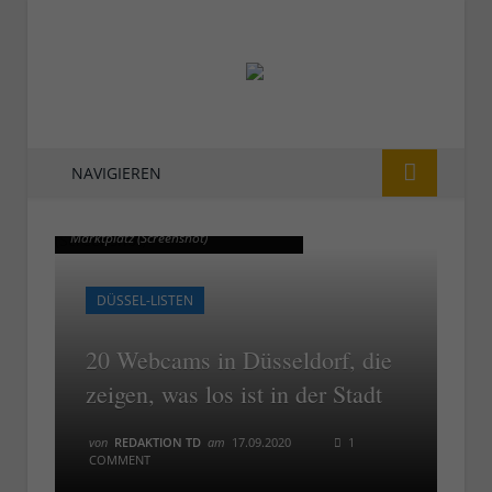
NAVIGIEREN
Die städtische Webcam am
Die städtische Webcam am
Marktplatz (Screenshot)
Marktplatz (Screenshot)
DÜSSEL-LISTEN
20 Webcams in Düsseldorf, die
zeigen, was los ist in der Stadt
von
REDAKTION TD
am
17.09.2020
1
COMMENT