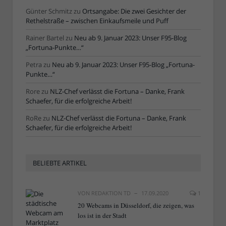
Günter Schmitz
zu
Ortsangabe: Die zwei Gesichter der
Rethelstraße – zwischen Einkaufsmeile und Puff
Rainer Bartel
zu
Neu ab 9. Januar 2023: Unser F95-Blog
„Fortuna-Punkte…“
Petra
zu
Neu ab 9. Januar 2023: Unser F95-Blog „Fortuna-
Punkte…“
Rore
zu
NLZ-Chef verlässt die Fortuna – Danke, Frank
Schaefer, für die erfolgreiche Arbeit!
RoRe
zu
NLZ-Chef verlässt die Fortuna – Danke, Frank
Schaefer, für die erfolgreiche Arbeit!
BELIEBTE ARTIKEL
VON
REDAKTION TD
17.09.2020
1
20 Webcams in Düsseldorf, die zeigen, was
los ist in der Stadt