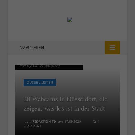
NAVIGIEREN
Die städtische Webcam am
Die städtische Webcam am
Marktplatz (Screenshot)
Marktplatz (Screenshot)
DÜSSEL-LISTEN
20 Webcams in Düsseldorf, die
zeigen, was los ist in der Stadt
von
REDAKTION TD
am
17.09.2020
1
COMMENT