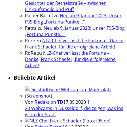
Gesichter der Rethelstraße – zwischen
Einkaufsmeile und Puff
Rainer Bartel
zu
Neu ab 9. Januar 2023: Unser
F95-Blog „Fortuna-Punkte…“
Petra
zu
Neu ab 9. Januar 2023: Unser F95-Blog
„Fortuna-Punkte…“
Rore
zu
NLZ-Chef verlässt die Fortuna – Danke,
Frank Schaefer, für die erfolgreiche Arbeit!
RoRe
zu
NLZ-Chef verlässt die Fortuna –
Danke, Frank Schaefer, für die erfolgreiche
Arbeit!
Beliebte Artikel
Von
Redaktion TD
17.09.2020
1
20 Webcams in Düsseldorf, die zeigen, was los
ist in der Stadt
Von
Rainer Bartel
10.12.2022
5