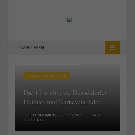
NAVIGIEREN
Hans Lötzsch singt das Altbierlied
Hans Lötzsch singt das Altbierlied
DÜSSEL-KULTUR & POP
Die 10 wichtigste Düsseldorfer
Heimat- und Karnevalslieder
von
RAINER BARTEL
am
13.02.2018
0
COMMENTS