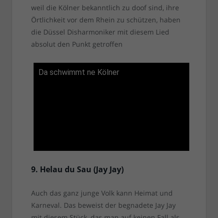
weil die Kölner bekanntlich zu doof sind, ihre
Örtlichkeit vor dem Rhein zu schützen, haben
die Düssel Disharmoniker mit diesem Lied
absolut den Punkt getroffen
Da schwimmt ne Kölner
9. Helau du Sau (Jay Jay)
Auch das ganz junge Volk kann Heimat und
Karneval. Das beweist der begnadete Jay Jay
mit diesem Stück, das man auf keinen Fall als