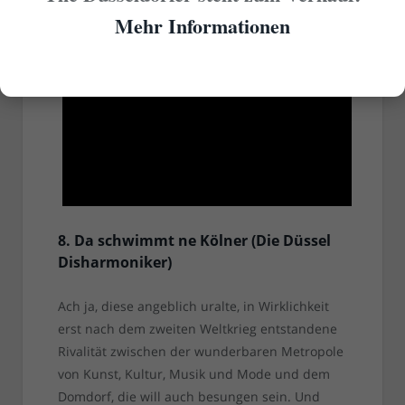
Karnevalssession wieder vergessen hat…
Mehr Informationen
Alt Schuss - Weil ech en Düsseldorfer ben
2013
8. Da schwimmt ne Kölner (Die Düssel
Disharmoniker)
Ach ja, diese angeblich uralte, in Wirklichkeit
erst nach dem zweiten Weltkrieg entstandene
Rivalität zwischen der wunderbaren Metropole
von Kunst, Kultur, Musik und Mode und dem
Domdorf, die will auch besungen sein. Und