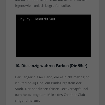
irgendwie ironisch begreifen sollte.
JayJay - Helau du Sau
10. Die einzig wahren Farben (Die 95er)
Der Sänger dieser Band, die es nicht mehr gibt,
ist Stadion-DJ Opa, ein Punk-Urgestein der
Stadt. Der hat diesen feinen Text verzapft und
turn heutzutage am Mikro des Cashbar Club
singend herum.