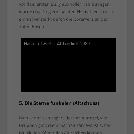
vor dem ersten Bully aus voller Kehle sangen,
wurde das Ding zum ächten Heimatlied – noch
einmal verstärkt durch die Coverversion der
Toten Hosen.
Hans Lötzsch - Altbierlied 1987
5. Die Sterne funkelen (Altschuss)
Man kann auch sagen, dass es nur drei, vier
Gruppen gibt, die in Sachen karnevalistischer
Musik den Kölner das Alt reichen können –