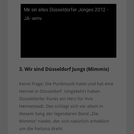
Mir sin alles Düsseldorfer Jonges 2012 -
JA-.wmv
3. Wir sind Düsseldorf Jungs (Mimmis)
Keine Frage: Die Punkmusik hatte und hat eine
Heimat in Düsseldorf. Umgekehrt haben
Düsseldorfer Punks ein Herz für ihre
Heimatstadt. Das schlägt sich vor allem in
diesem Song der legendären Band „Die
Mimmis“ nieder, der sich natürlich erheblich
um die Fortuna dreht.