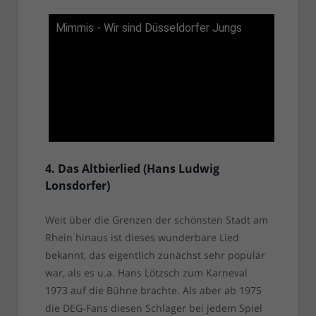
Mimmis - Wir sind Düsseldorfer Jungs
4. Das Altbierlied (Hans Ludwig
Lonsdorfer)
Weit über die Grenzen der schönsten Stadt am
Rhein hinaus ist dieses wunderbare Lied
bekannt, das eigentlich zunächst sehr populär
war, als es u.a. Hans Lötzsch zum Karneval
1973 auf die Bühne brachte. Als aber ab 1975
die DEG-Fans diesen Schlager bei jedem Spiel