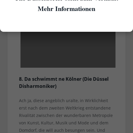
Karnevalssession wieder vergessen hat…
Mehr Informationen
Alt Schuss - Weil ech en Düsseldorfer ben
2013
8. Da schwimmt ne Kölner (Die Düssel
Disharmoniker)
Ach ja, diese angeblich uralte, in Wirklichkeit
erst nach dem zweiten Weltkrieg entstandene
Rivalität zwischen der wunderbaren Metropole
von Kunst, Kultur, Musik und Mode und dem
Domdorf, die will auch besungen sein. Und