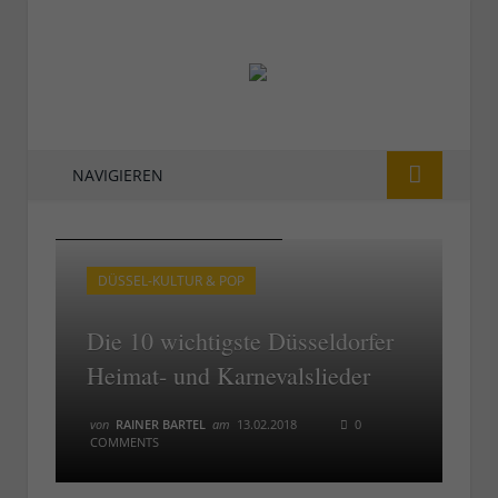
NAVIGIEREN
Hans Lötzsch singt das Altbierlied
Hans Lötzsch singt das Altbierlied
DÜSSEL-KULTUR & POP
Die 10 wichtigste Düsseldorfer
Heimat- und Karnevalslieder
von
RAINER BARTEL
am
13.02.2018
0
COMMENTS