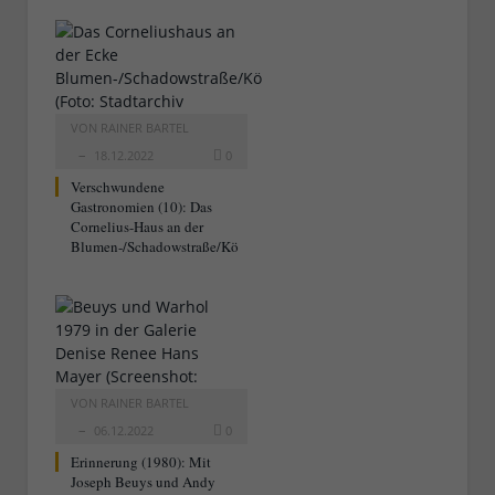
VON
RAINER BARTEL
18.12.2022
0
Verschwundene
Gastronomien (10): Das
Cornelius-Haus an der
Blumen-/Schadowstraße/Kö
VON
RAINER BARTEL
06.12.2022
0
Erinnerung (1980): Mit
Joseph Beuys und Andy