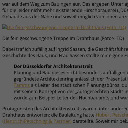
war auf dem Weg zum Bauingenieur. Das ergeben Unterlagen
für die leider nicht mehr existierende Hirschbrauerei („Dü
Gebäude aus der Nähe und soweit möglich von innen anz
Die fein geschwungene Treppe im Drahthaus (Foto>: TD)
Dabei traf ich zufällig auf Ingrid Sassen, die Geschäftsfü
Geschichte des Baus, und Frau Sassen stellte mir eigene 
Der Düsseldorfer Architektenstreit
Planung und Bau dieses nicht besonders auffälligen 
gegründete Architektenring anlässlich der Präsenta
Tamms
als Leiter des städtischen Planungsbüros, dur
mit seinem Konzept von der „autogerechten Stadt“ im
wurde zum Beispiel Leiter des Hochbauamts und war 
Protagonisten des Architektenstreits waren unter ander
Drahthaus entworfen; die Bauleitung hatte
Hubert Petsch
(Hentrich-Petschnigg & Partner)
darstellte. Soweit mir bek