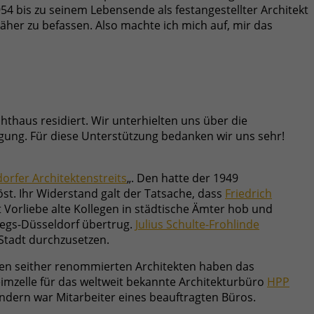
4 bis zu seinem Lebensende als festangestellter Architekt
näher zu befassen. Also machte ich mich auf, mir das
hthaus residiert. Wir unterhielten uns über die
gung. Für diese Unterstützung bedanken wir uns sehr!
orfer Architektenstreits
„. Den hatte der 1949
t. Ihr Widerstand galt der Tatsache, dass
Friedrich
t Vorliebe alte Kollegen in städtische Ämter hob und
iegs-Düsseldorf übertrug.
Julius Schulte-Frohlinde
Stadt durchzusetzen.
den seither renommierten Architekten haben das
imzelle für das weltweit bekannte Architekturbüro
HPP
sondern war Mitarbeiter eines beauftragten Büros.