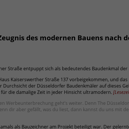
 Zeugnis des modernen Bauens nach d
er Straße entpuppt sich als bedeutendes Baudenkmal der F
Haus Kaiserswerther Straße 137 vorbeigekommen, und das Ei
 der Durchsicht der Düsseldorfer Baudenkmäler auf dieses 
für die damalige Zeit in jeder Hinsicht ultramodern.
[
Lesezei
n Werbeunterbrechung geht’s weiter. Denn The Düsseldorfer 
. Wenn dir aber gefällt, was du liest, dann kannst du uns mit 
er damals als Bauzeichner am Projekt beteiligt war. Der gele