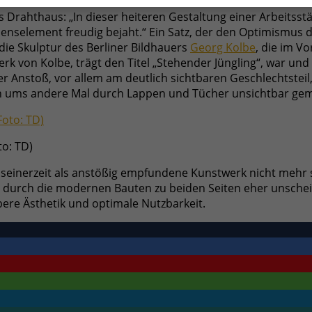
s Drahthaus: „In dieser heiteren Gestaltung einer Arbeits
ebenselement freudig bejaht.“ Ein Satz, der den Optimismus
die Skulptur des Berliner Bildhauers
Georg Kolbe
, die im V
rk von Kolbe, trägt den Titel „Stehender Jüngling“, war und 
 Anstoß, vor allem am deutlich sichtbaren Geschlechtstei
 ein ums andere Mal durch Lappen und Tücher unsichtbar ge
o: TD)
s seinerzeit als anstößig empfundene Kunstwerk nicht mehr
 durch die modernen Bauten zu beiden Seiten eher unschein
bere Ästhetik und optimale Nutzbarkeit.