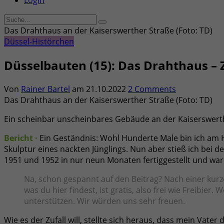
Login
Das Drahthaus an der Kaiserswerther Straße (Foto: TD)
Düssel-Histörchen
Düsselbauten (15): Das Drahthaus –
Von
Rainer Bartel
am
21.10.2022
2 Comments
Das Drahthaus an der Kaiserswerther Straße (Foto: TD)
Ein scheinbar unscheinbares Gebäude an der Kaiserswerth
Bericht ·
Ein Geständnis: Wohl Hunderte Male bin ich am 
Skulptur eines nackten Jünglings. Nun aber stieß ich bei
1951 und 1952 in nur neun Monaten fertiggestellt und war 
Na, schon gespannt auf den Beitrag? Nach einer kurze
was du hier findest, ist gratis, also frei wie Freibier
unterstützen. Wir würden uns sehr freuen.
Wie es der Zufall will, stellte sich heraus, dass mein Vat