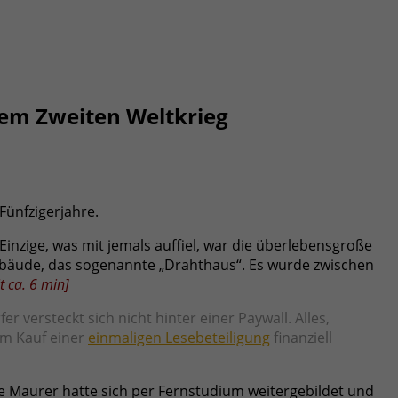
em Zweiten Weltkrieg
ünfzigerjahre.
nzige, was mit jemals auffiel, war die überlebensgroße
Gebäude, das sogenannte „Drahthaus“. Es wurde zwischen
t ca.
6
min
]
versteckt sich nicht hinter einer Paywall. Alles,
dem Kauf einer
einmaligen Lesebeteiligung
finanziell
rnte Maurer hatte sich per Fernstudium weitergebildet und