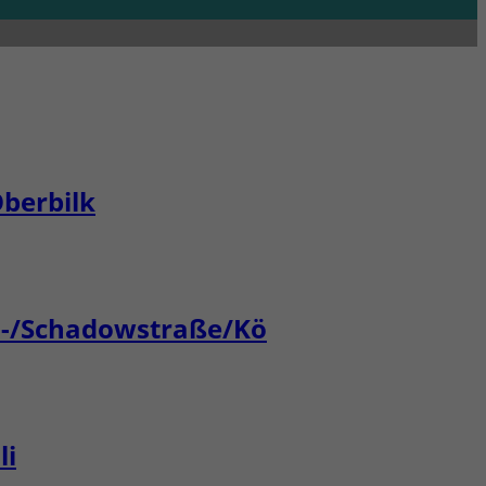
berbilk
n-/Schadowstraße/Kö
li