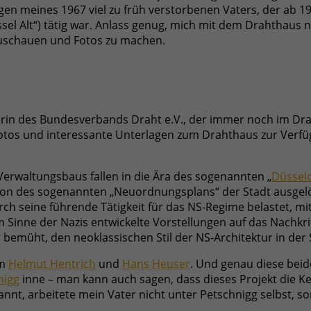
 meines 1967 viel zu früh verstorbenen Vaters, der ab 195
ssel Alt“) tätig war. Anlass genug, mich mit dem Drahthaus 
uschauen und Fotos zu machen.
hrerin des Bundesverbands Draht e.V., der immer noch im Dra
Fotos und interessante Unterlagen zum Drahthaus zur Verfü
Verwaltungsbaus fallen in die Ära des sogenannten „
Düsseld
tion des sogenannten „Neuordnungsplans“ der Stadt ausgelös
ch seine führende Tätigkeit für das NS-Regime belastet, mi
 Sinne der Nazis entwickelte Vorstellungen auf das Nachkr
bemüht, den neoklassischen Stil der NS-Architektur in der 
em
Helmut Hentrich
und
Hans Heuser
. Und genau diese bei
nigg
inne – man kann auch sagen, dass dieses Projekt die Ke
annt, arbeitete mein Vater nicht unter Petschnigg selbst, 