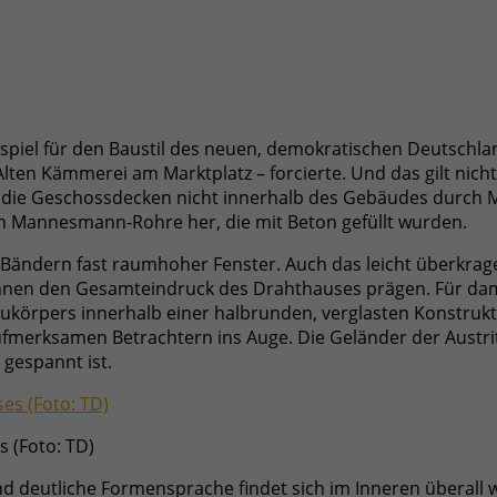
ispiel für den Baustil des neuen, demokratischen Deutschl
Alten Kämmerei am Marktplatz – forcierte. Und das gilt nich
e, die Geschossdecken nicht innerhalb des Gebäudes durch
 Mannesmann-Rohre her, die mit Beton gefüllt wurden.
en Bändern fast raumhoher Fenster. Auch das leicht überkr
 innen den Gesamteindruck des Drahthauses prägen. Für dam
aukörpers innerhalb einer halbrunden, verglasten Konstrukt
aufmerksamen Betrachtern ins Auge. Die Geländer der Austri
gespannt ist.
 (Foto: TD)
 deutliche Formensprache findet sich im Inneren überall wi