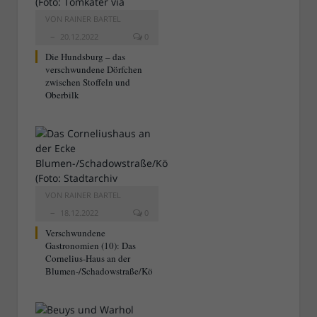
VON
RAINER BARTEL
20.12.2022
0
Die Hundsburg – das
verschwundene Dörfchen
zwischen Stoffeln und
Oberbilk
VON
RAINER BARTEL
18.12.2022
0
Verschwundene
Gastronomien (10): Das
Cornelius-Haus an der
Blumen-/Schadowstraße/Kö