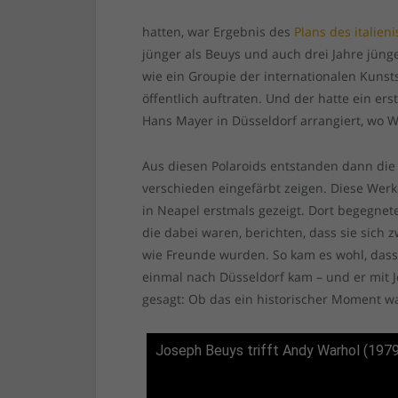
hatten, war Ergebnis des
Plans des italien
jünger als Beuys und auch drei Jahre jüng
wie ein Groupie der internationalen Kunst
öffentlich auftraten. Und der hatte ein er
Hans Mayer in Düsseldorf arrangiert, wo 
Aus diesen Polaroids entstanden dann die
verschieden eingefärbt zeigen. Diese Werk
in Neapel erstmals gezeigt. Dort begegnete
die dabei waren, berichten, dass sie sich 
wie Freunde wurden. So kam es wohl, das
einmal nach Düsseldorf kam – und er mit J
gesagt: Ob das ein historischer Moment w
Joseph Beuys trifft Andy Warhol (197