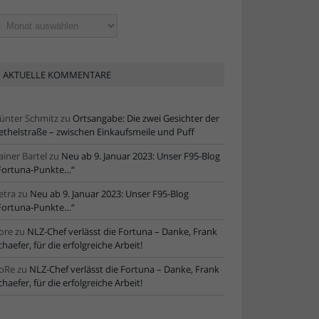
ltere
tikel
AKTUELLE KOMMENTARE
ünter Schmitz
zu
Ortsangabe: Die zwei Gesichter der
ethelstraße – zwischen Einkaufsmeile und Puff
ainer Bartel
zu
Neu ab 9. Januar 2023: Unser F95-Blog
Fortuna-Punkte…“
etra
zu
Neu ab 9. Januar 2023: Unser F95-Blog
Fortuna-Punkte…“
ore
zu
NLZ-Chef verlässt die Fortuna – Danke, Frank
chaefer, für die erfolgreiche Arbeit!
oRe
zu
NLZ-Chef verlässt die Fortuna – Danke, Frank
chaefer, für die erfolgreiche Arbeit!