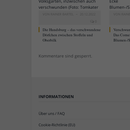
VON
RAINER BARTEL
20.12.2022
VON
RAIN
0
Die Hundsburg – das verschwundene
Verschwun
Dörfchen zwischen Stoffeln und
Das Corne
Oberbilk
Blumen-/S
Kommentare sind gesperrt.
INFORMATIONEN
Über uns / FAQ
Cookie-Richtlinie (EU)