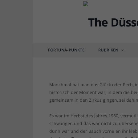
DÜSSEL-HISTÖRCHEN
Erinnerung (1980): M
Warhol im Cirkus Ronc
FORTUNA-PUNKTE
RUBRIKEN
von
RAINER BARTEL
am
06.12.2022
0 COM
Manchmal hat man das Glück oder Pech, i
historisch der Moment war, in dem die be
gemeinsam in den Zirkus gingen, sei dahinge
Es war im Herbst des Jahres 1980, vermut
schwanger, und das war nicht zu übersehe
dünn war und der Bauch vorne an ihr klebt