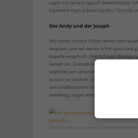
sagte mit seinem typisch weanerischen Sch
eigentlich noch a Koatn kaufen.“ Grinste 
Der Andy und der Joseph
Wir hatten schöne Plätze rechts vom Haupte
langsam, und wir waren schon ganz und ga
Kapelle eingehüllt. Plötzlich kam Bewegun
kamen sie. Zirkusdirektor Paul führte sie 
begleitet von verschiedenen Herren, dere
es kurz zu machen: Ich konnte nicht ande
den Großkünstlern rüber zuschauen. Währe
unbewegt zeigte, amüsierte sich Beuys kö
Und das hat Andy Warhol aus seinen Fotos von