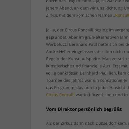
durch das Tragen einer – ja, es war die Ze
jenem Abend, an dem wir uns Richtung Un
Zirkus mit dem komischen Namen „
Roncall
Ja, ja, der Circus Roncalli beging im verg
gegründet. Aber im grün-alternativen Jahr 
Werbefuzzi Bernhard Paul hatte sich bei d
Andre Heller eingelassen, der ihm nicht n
Regeln der Kunst aufspielte. Man zerstritt
künstlerische und finanzielle Aus. Erst m
völlig bankrotten Bernhard Paul lieh, kam
Tournee des Jahres war ein sensationeller 
das Programm, das nun in jeder Hinsicht d
Circus Roncalli
war in bürgerlichen und in 
Vom Direktor persönlich begrüßt
Als der Zirkus dann nach Düsseldorf kam, w