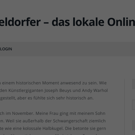
it Joseph Beuys und Andy
alli
LOGIN
MENTS
Beuys und Warhol 1979 in der Galerie Denise
Beuys und Warhol 1979 in der Galerie Denise
n einem historischen Moment anwesend zu sein. Wie
iden Künstlergiganten Joseph Beuys und Andy Warhol
stellt, aber es fühlte sich sehr historisch an.
R
lich im November. Meine Frau ging mit meinem Sohn
n. Weil sie außerhalb der Schwangerschaft ziemlich
e wie eine kolossale Halbkugel. Die betonte sie gern