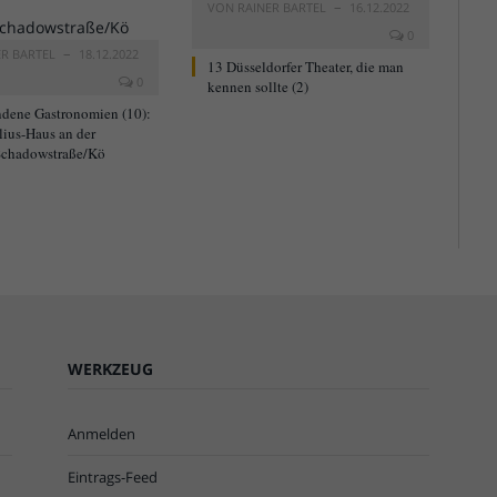
VON
RAINER BARTEL
16.12.2022
0
ER BARTEL
18.12.2022
13 Düsseldorfer Theater, die man
0
kennen sollte (2)
dene Gastronomien (10):
lius-Haus an der
chadowstraße/Kö
WERKZEUG
Anmelden
Eintrags-Feed