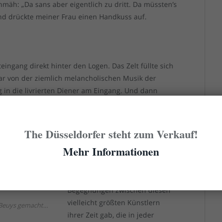
mäh: „Da sans aber eigentlich zu dritt. Da müssten’s
und drückte meiner Frau einen Handkuss auf.
ingang direkt hinter den Logen. Das Zelt füllte sich
r von der ziemlich melancholischen Musik der
g in die livrierten Diener am Eingang. Und dann
persönlich zu ihrer Loge: den Andy und den Joseph,
n Bedeutung und Funktion nicht deutlich wurde. Um
rs, als während des Programms immer mal wieder zu
The Düsseldorfer steht zum Verkauf!
nd Herr Warhol sein feines Lächeln ziemlich
Mehr Informationen
niglich – besonders bei den Clown-Nummern.
Dass es überhaupt zu
Begegnungen zwischen diesen
vielleicht größten Künstlern
 Beuys gemacht…
ihrer Zeit gab, die in jeder