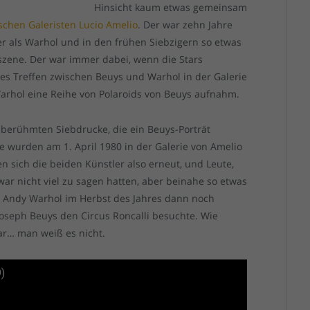
Hinsicht kaum etwas gemeinsam
ischen Galeristen Lucio Amelio
. Der war zehn Jahre
er als Warhol und in den frühen Siebzigern so etwas
szene. Der war immer dabei, wenn die Stars
stes Treffen zwischen Beuys und Warhol in der Galerie
Warhol eine Reihe von Polaroids von Beuys aufnahm.
 berühmten Siebdrucke, die ein Beuys-Porträt
e wurden am 1. April 1980 in der Galerie von Amelio
n sich die beiden Künstler also erneut, und Leute,
zwar nicht viel zu sagen hatten, aber beinahe so etwas
s Andy Warhol im Herbst des Jahres dann noch
oseph Beuys den Circus Roncalli besuchte. Wie
ar… man weiß es nicht.
9)