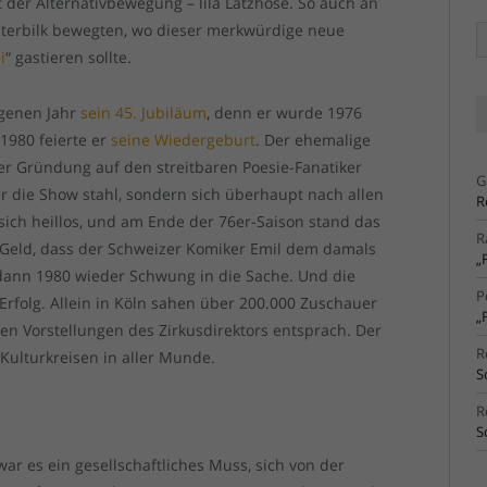
it der Alternativbewegung – lila Latzhose. So auch an
terbilk bewegten, wo dieser merkwürdige neue
Ä
Ar
i
“ gastieren sollte.
angenen Jahr
sein 45. Jubiläum
, denn er wurde 1976
1980 feierte er
seine Wiedergeburt
. Der ehemalige
er Gründung auf den streitbaren Poesie-Fanatiker
G
ur die Show stahl, sondern sich überhaupt nach allen
R
 sich heillos, und am Ende der 76er-Saison stand das
R
it Geld, dass der Schweizer Komiker Emil dem damals
„
 dann 1980 wieder Schwung in die Sache. Und die
P
Erfolg. Allein in Köln sahen über 200.000 Zuschauer
„
en Vorstellungen des Zirkusdirektors entsprach. Der
R
Kulturkreisen in aller Munde.
S
R
S
ar es ein gesellschaftliches Muss, sich von der