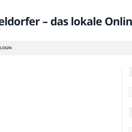
LOGIN
R
Ä