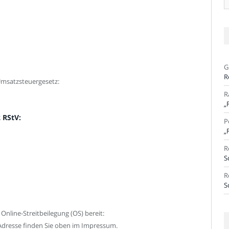
Ar
G
R
msatzsteuergesetz:
R
„
 RStV:
P
„
R
S
R
S
Online-Streitbeilegung (OS) bereit:
-Adresse finden Sie oben im Impressum.