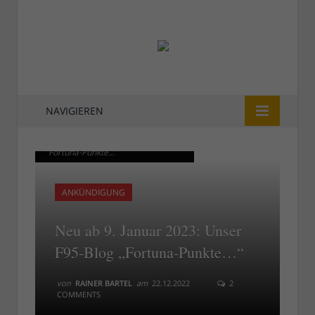
NAVIGIEREN
Ab 9. Februar 2023: Das F95-Blog
Ab 9. Februar 2023: Das F95-Blog
"Fortuna-Punkte..."
"Fortuna-Punkte..."
ANKÜNDIGUNG
Neu ab 9. Januar 2023: Unser
F95-Blog „Fortuna-Punkte…“
von
RAINER BARTEL
am
22.12.2022
2
COMMENTS