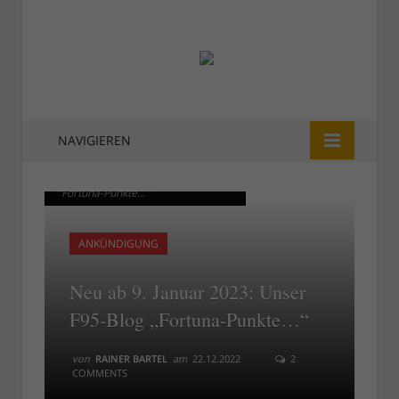
NAVIGIEREN
Ab 9. Februar 2023: Das F95-Blog
Ab 9. Februar 2023: Das F95-Blog
"Fortuna-Punkte..."
"Fortuna-Punkte..."
ANKÜNDIGUNG
Neu ab 9. Januar 2023: Unser
F95-Blog „Fortuna-Punkte…“
von
RAINER BARTEL
am
22.12.2022
2
COMMENTS