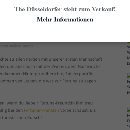
S
The Düsseldorfer steht zum Verkauf!
Mehr Informationen
man einfach lieben…
ichte zu allen Partien mit unserer ersten Mannschaft
rden uns aber auch mit der Zwoten, dem Nachwuchs
u kommen Hintergrundberichte, Spielerporträts,
olumnen von Leuten, die was zur Fortuna zu sagen
en, wenn du, liebe:r Fortuna-Freund:in ihm treu
äßig bei den
Fortunen-Punkten
vorbeischaust. Bis
rtunistischen Rutsch!