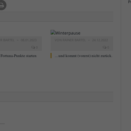
ER BARTEL
08.01.2023
VON
RAINER BARTEL
24.12.2022
0
0
 – Fortuna-Punkte starten
…und kommt (vorerst) nicht zurück.
…..