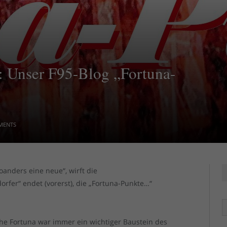
: Unser F95-Blog „Fortuna-
MENTS
oanders eine neue“, wirft die
fer“ endet (vorerst), die „Fortuna-Punkte…“
R
che Fortuna war immer ein wichtiger Baustein des