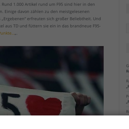
 Rund 1.000 Artikel rund um F95 sind hier in den
n. Einige davon zählen zu den meistgelesenen
s „Ergebenen“ erfreuten sich großer Beliebtheit. Und
kel aus TD und füttern sie ein in das brandneue F95-
Ä
Ar
Punkte…
„.
G
R
R
„
P
„
R
S
R