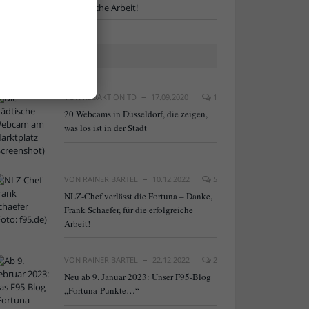
chaefer, für die erfolgreiche Arbeit!
BELIEBTE ARTIKEL
VON
REDAKTION TD
17.09.2020
1
20 Webcams in Düsseldorf, die zeigen,
was los ist in der Stadt
VON
RAINER BARTEL
10.12.2022
5
NLZ-Chef verlässt die Fortuna – Danke,
Frank Schaefer, für die erfolgreiche
Arbeit!
VON
RAINER BARTEL
22.12.2022
2
Neu ab 9. Januar 2023: Unser F95-Blog
„Fortuna-Punkte…“