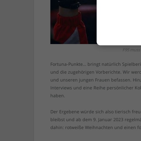
F95 muss 
Fortuna-Punkte… bringt natürlich Spielber
und die zugehörigen Vorberichte. Wir we
und unseren jungen Frauen befassen. Hinz
Interviews und eine Reihe persönlicher K
haben.
Der Ergebene würde sich also tierisch freu
bleibst und ab dem 9. Januar 2023 regelm
dahin: rotweiße Weihnachten und einen fo