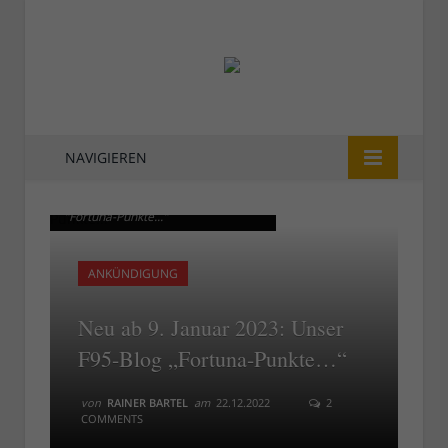
NAVIGIEREN
Ab 9. Februar 2023: Das F95-Blog
Ab 9. Februar 2023: Das F95-Blog
"Fortuna-Punkte..."
"Fortuna-Punkte..."
ANKÜNDIGUNG
Neu ab 9. Januar 2023: Unser
F95-Blog „Fortuna-Punkte…“
von
RAINER BARTEL
am
22.12.2022
2
COMMENTS