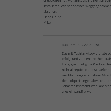
er getroffen hat, war Sinke als Trainer (ich sc
installieren. Wie sehr dessen Weggang schmerz
absehen.
Liebe Grüße
Mike
RORE
am
13.12.2022 10:56
Das mit Tashkin Aksoy grenzte s
erfolg- und verdienstreichen Tra
Hirte, gleichzeitig die Position d
nicht akzeptierte und Schaefer h
machte. Einige ehemaligen Mitarb
den Lobpreisungen abweichende
Schaefer insgesamt wohl anerkenn
alles einwandfrei war.