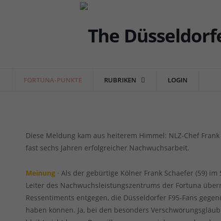
FORTUNA
NLZ-Chef verlässt die Fortuna
Schaefer, für die erfolgreiche A
FORTUNA-PUNKTE
RUBRIKEN
LOGIN
von
RAINER BARTEL
am
10.12.2022
5 COMMENTS
Diese Meldung kam aus heiterem Himmel: NLZ-Chef Frank S
fast sechs Jahren erfolgreicher Nachwuchsarbeit.
Meinung ·
Als der gebürtige Kölner Frank Schaefer (59) im
Leiter des Nachwuchsleistungszentrums der Fortuna über
Ressentiments entgegen, die Düsseldorfer F95-Fans gege
haben können. Ja, bei den besonders Verschwörungsgläubig