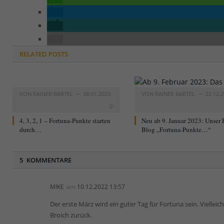
RELATED
POSTS
VON
RAINER BARTEL
08.01.2023
VON
RAINER BARTEL
22.12.
0
4, 3, 2, 1 – Fortuna-Punkte starten
Neu ab 9. Januar 2023: Unser 
durch…
Blog „Fortuna-Punkte…“
5 KOMMENTARE
MIKE
am
10.12.2022 13:57
Der erste März wird ein guter Tag für Fortuna sein. Vielleich
Broich zurück.