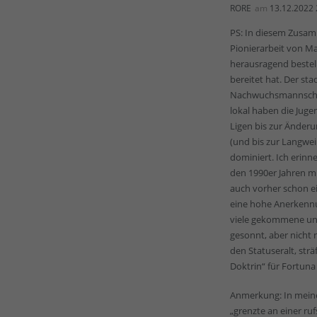
RORE
am
13.12.2022 
PS: In diesem Zusam
Pionierarbeit von Ma
herausragend bestell
bereitet hat. Der st
Nachwuchsmannschaft
lokal haben die Juge
Ligen bis zur Änderu
(und bis zur Langwei
dominiert. Ich erinn
den 1990er Jahren m
auch vorher schon ei
eine hohe Anerkennu
viele gekommene un
gesonnt, aber nicht 
den Statuseralt, strä
Doktrin“ für Fortuna
Anmerkung: In meine
„grenzte an einer ru