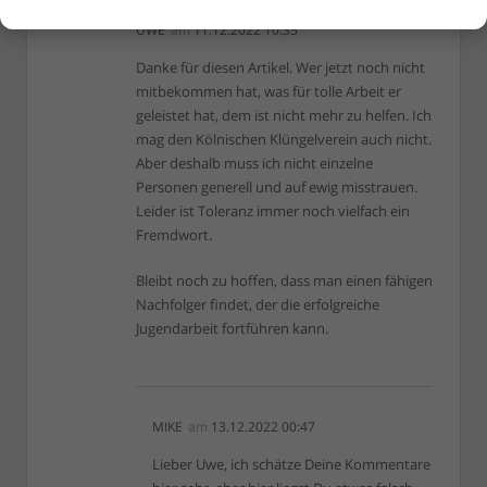
UWE
am
11.12.2022 10:35
Danke für diesen Artikel. Wer jetzt noch nicht
mitbekommen hat, was für tolle Arbeit er
geleistet hat, dem ist nicht mehr zu helfen. Ich
mag den Kölnischen Klüngelverein auch nicht.
Aber deshalb muss ich nicht einzelne
Personen generell und auf ewig misstrauen.
Leider ist Toleranz immer noch vielfach ein
Fremdwort.
Bleibt noch zu hoffen, dass man einen fähigen
Nachfolger findet, der die erfolgreiche
Jugendarbeit fortführen kann.
MIKE
am
13.12.2022 00:47
Lieber Uwe, ich schätze Deine Kommentare