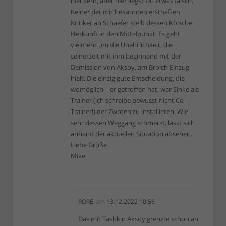
hier sehr, aber hier liegst Du etwas falsch.
Keiner der mir bekannten ersthaften
Kritiker an Schaefer stellt dessen Kölsche
Herkunft in den Mittelpunkt. Es geht
vielmehr um die Unehrlichkeit, die
seinerzeit mit ihm beginnend mit der
Demission von Aksoy, am Broich Einzug
hielt. Die einzig gute Entscheidung, die –
womöglich – er getroffen hat, war Sinke als
Trainer (ich schreibe bewusst nicht Co-
Trainer!) der Zwoten zu installieren. Wie
sehr dessen Weggang schmerzt, lässt sich
anhand der aktuellen Situation absehen.
Liebe Grüße
Mike
RORE
am
13.12.2022 10:56
Das mit Tashkin Aksoy grenzte schon an