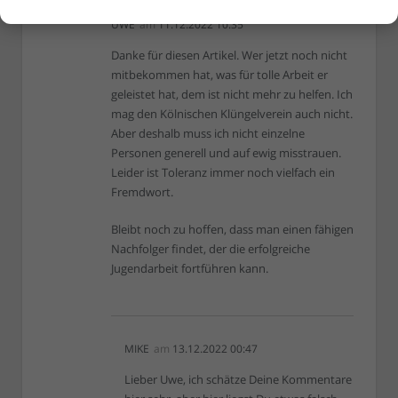
UWE
am
11.12.2022 10:35
Danke für diesen Artikel. Wer jetzt noch nicht
mitbekommen hat, was für tolle Arbeit er
geleistet hat, dem ist nicht mehr zu helfen. Ich
mag den Kölnischen Klüngelverein auch nicht.
Aber deshalb muss ich nicht einzelne
Personen generell und auf ewig misstrauen.
Leider ist Toleranz immer noch vielfach ein
Fremdwort.
Bleibt noch zu hoffen, dass man einen fähigen
Nachfolger findet, der die erfolgreiche
Jugendarbeit fortführen kann.
MIKE
am
13.12.2022 00:47
Lieber Uwe, ich schätze Deine Kommentare