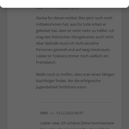
UWE
am
11.12.2022 10:35
Danke für diesen Artikel. Wer jetzt noch nicht
mitbekommen hat, was für tolle Arbeit er
geleistet hat, dem ist nicht mehr zu helfen. Ich
mag den Kölnischen Klüngelverein auch nicht.
Aber deshalb muss ich nicht einzelne
Personen generell und auf ewig misstrauen.
Leider ist Toleranz immer noch vielfach ein
Fremdwort.
Bleibt noch zu hoffen, dass man einen fähigen
Nachfolger findet, der die erfolgreiche
Jugendarbeit fortführen kann.
MIKE
am
13.12.2022 00:47
Lieber Uwe, ich schätze Deine Kommentare