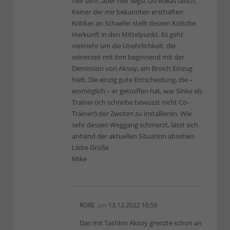
hier sehr, aber hier liegst Du etwas falsch.
Keiner der mir bekannten ersthaften
Kritiker an Schaefer stellt dessen Kölsche
Herkunft in den Mittelpunkt. Es geht
vielmehr um die Unehrlichkeit, die
seinerzeit mit ihm beginnend mit der
Demission von Aksoy, am Broich Einzug
hielt. Die einzig gute Entscheidung, die –
womöglich – er getroffen hat, war Sinke als
Trainer (ich schreibe bewusst nicht Co-
Trainer!) der Zwoten zu installieren. Wie
sehr dessen Weggang schmerzt, lässt sich
anhand der aktuellen Situation absehen.
Liebe Grüße
Mike
RORE
am
13.12.2022 10:56
Das mit Tashkin Aksoy grenzte schon an