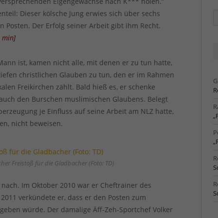
ielversprechenden Eigengewächse nach K*** holen.“
nteil: Dieser kölsche Jung erwies sich über sechs
Ä
Ar
n Posten. Der Erfolg seiner Arbeit gibt ihm Recht.
3
min
]
ann ist, kamen nicht alle, mit denen er zu tun hatte,
 tiefen christlichen Glauben zu tun, den er im Rahmen
G
alen Freikirchen zählt. Bald hieß es, er schenke
R
n, auch den Burschen muslimischen Glaubens. Belegt
R
erzeugung je Einfluss auf seine Arbeit am NLZ hatte,
„
en, nicht beweisen.
P
„
R
er Freistoß für die Gladbacher (Foto: TD)
S
R
 nach. Im Oktober 2010 war er Cheftrainer des
S
2011 verkündete er, dass er den Posten zum
geben würde. Der damalige Äff-Zeh-Sportchef Volker