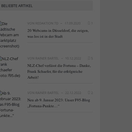
BELIEBTE ARTIKEL
VON
REDAKTION TD
17.09.2020
1
20 Webcams in Düsseldorf, die zeigen,
was los ist in der Stadt
VON
RAINER BARTEL
10.12.2022
5
NLZ-Chef verlässt die Fortuna – Danke,
Frank Schaefer, für die erfolgreiche
Arbeit!
VON
RAINER BARTEL
22.12.2022
2
Neu ab 9. Januar 2023: Unser F95-Blog
„Fortuna-Punkte…“