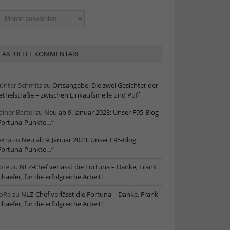
ltere
tikel
AKTUELLE KOMMENTARE
ünter Schmitz
zu
Ortsangabe: Die zwei Gesichter der
ethelstraße – zwischen Einkaufsmeile und Puff
ainer Bartel
zu
Neu ab 9. Januar 2023: Unser F95-Blog
Fortuna-Punkte…“
etra
zu
Neu ab 9. Januar 2023: Unser F95-Blog
Fortuna-Punkte…“
ore
zu
NLZ-Chef verlässt die Fortuna – Danke, Frank
chaefer, für die erfolgreiche Arbeit!
oRe
zu
NLZ-Chef verlässt die Fortuna – Danke, Frank
chaefer, für die erfolgreiche Arbeit!