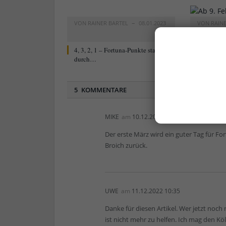
VON
RAINER BARTEL
08.01.2023
VON
RAIN
0
4, 3, 2, 1 – Fortuna-Punkte starten
Neu ab 9. 
durch…
Blog „For
5 KOMMENTARE
MIKE
am
10.12.2022 13:57
Der erste März wird ein guter Tag für Fort
Broich zurück.
UWE
am
11.12.2022 10:35
Danke für diesen Artikel. Wer jetzt noch
ist nicht mehr zu helfen. Ich mag den Kö