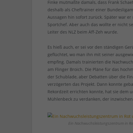
Finke mutmaßte damals, dass Frank Schaef
deshalb als Cheftrainer einer Bundesligama
Aussagen hin sofort zurück. Später war er 
Sportchef. Aber auch das wollte er nicht s
Leiter des NLZ beim Äff-Zeh wurde.
Es hieß auch, er sei vor den ständigen G
geflüchtet, wo man ihn mit seiner ausge
empfing. Damals trainierten die Nachwu
am Flinger Broich. Die Pläne für das ho
der Schublade, aber Debatten über die Fi
verzögerten das Projekt. Dann konnte geb
Rekordzeit errichten konnte, hat sie dem
Mühlenbeck zu verdanken, der inzwischen D
Ein Nachwuchsleistungszentrum in Rot 