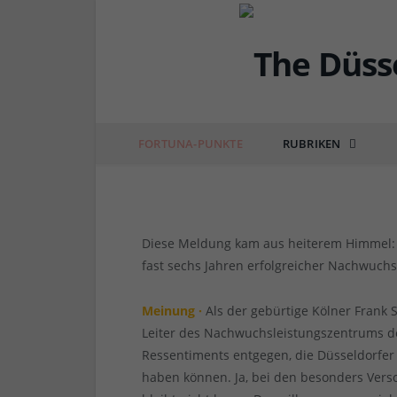
FORTUNA
NLZ-Chef verlässt die
Schaefer, für die erfol
FORTUNA-PUNKTE
RUBRIKEN
von
RAINER BARTEL
am
10.12.2022
5 COMM
Diese Meldung kam aus heiterem Himmel: N
fast sechs Jahren erfolgreicher Nachwuchs
Meinung ·
Als der gebürtige Kölner Frank 
Leiter des Nachwuchsleistungszentrums d
Ressentiments entgegen, die Düsseldorfe
haben können. Ja, bei den besonders Versc