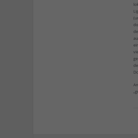
lo
Li
(u
do
de
au
ei
vi
ge
de
Do
An
„g