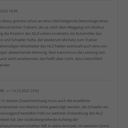
.2022 10:56
n Aksoy grenzte schon an eine rufschädigende Demontage eines
rdienstreichen Trainers, der ja, nach dem Weggang von Markus
itig die Position des NLZ-Leiters innehatte, bis Rutemöller das
rte und Schaefer holte, der wiederum MIchaty zum Trainer
 ehemaligen Mitarbeiter des NLZ haben eventuell auch eine von
ngen abweichende Meinung. Man kann/muss die Leistung von
samt wohl anerkennen, das heißt aber nicht, dass menschlich
ei war.
RE
am
13.12.2022 23:52
: In diesem Zusammenhang muss auch die exzellente
onierarbeit von Markus Hirte gewürdigt werden, die Schaefer ein
rausragend bestelltes Feld zur weiteren Entwicklung des NLZ
reitet hat. Der stadtübergreifende Aufstieg der
chwuchsmannschaften fällt in seine Amtszeit. Im weiteren Sinne