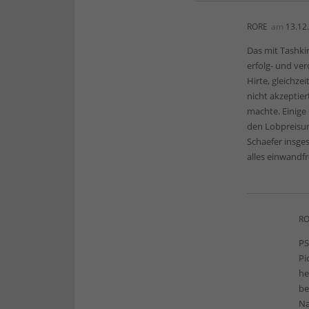
RORE
am
13.12
Das mit Tashki
erfolg- und ve
Hirte, gleichze
nicht akzeptie
machte. Einige
den Lobpreisu
Schaefer insge
alles einwandfr
RO
PS
Pi
he
be
Na