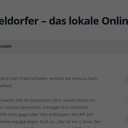
 Fortuna – Danke, Frank
greiche Arbeit!
LOGIN
ENTS
LZ-Chef Frank Schaefer verlässt die Fortuna nach
arbeit.
R
Schaefer (59) im September 2016 seinen Dienst als
er Fortuna übernahm, schlugen ihm sämtliche
r F95-Fans gegenüber den Anhängern des Äff-Zeh
hwörungsgläubigen hieß es: „Der ist ein U-Boot. Der