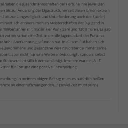
kal haben die Jugendmannschaften der Fortuna ihre jeweiligen
gen bis zur Änderung der Ligastrukturen seit vielen Jahren extrem
nd bis zur Langweiligkeit und Unterforderung auch der Spieler)
miniert. Ich erinnere mich an Meisterschaften der D-Jugend in
n 1990er Jahren mit maximaler Punktzahl und 120:8 Toren. Es gab
ch vorher schon eine Zeit, in der die Jugendarbeit der Fortuna
ne hohe Anerkennung gefunden hat. In diesem Ruf haben sich
ele gekommene und gegangene Vereinsvorstände immer gerne
sonnt, aber nicht nur eine Weiterentwicklungh, sondern selbst
n Statuseralt, sträflich vernachlässigt. Insofern war die „NLZ-
ktrin“ für Fortuna eine positive Entscheidung.
merkung: In meinem obigen Beitrag muss es natürlich heißen
renzte an einer rufschädigenden…“ (soviel Zeit muss sein:-)