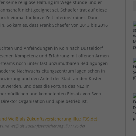
er seine religiöse Haltung im Wege stünde und er
nnschaft nicht geeignet sei. Schaefer trat auf diese
noch einmal für kurze Zeit Interimstrainer. Dann
ein. So kam es, dass Frank Schaefer von 2013 bis 2016
erüchten und Anfeindungen in Köln nach Düsseldorf
wiesenen Kompetenz und Erfahrung mit offenen Armen
chsteams noch unter fast unzumutbaren Bedingungen
chmoderne Nachwuchsleitungszentrum lagen schon in
nanzierung und den Anteil der Stadt an den Kosten
aut werden, und dass die Fortuna das NLZ in
 unermüdlichen und kompetenten Einsatz von Sven
irektor Organisation und Spielbetrieb ist.
und Weiß als Zukunftsversicherung Illu.: F95.de)