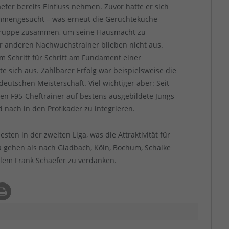
efer bereits Einfluss nehmen. Zuvor hatte er sich
mmengesucht – was erneut die Gerüchteküche
 Truppe zusammen, um seine Hausmacht zu
r anderen Nachwuchstrainer blieben nicht aus.
m Schritt für Schritt am Fundament einer
e sich aus. Zählbarer Erfolg war beispielsweise die
eutschen Meisterschaft. Viel wichtiger aber: Seit
en F95-Cheftrainer auf bestens ausgebildete Jungs
nach in den Profikader zu integrieren.
sten in der zweiten Liga, was die Attraktivität für
na gehen als nach Gladbach, Köln, Bochum, Schalke
llem Frank Schaefer zu verdanken.