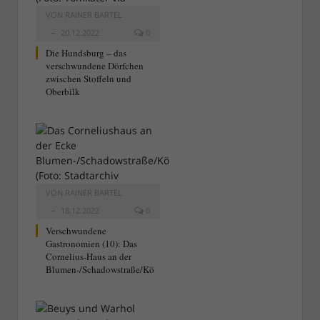
VON
RAINER BARTEL
20.12.2022
0
Die Hundsburg – das
verschwundene Dörfchen
zwischen Stoffeln und
Oberbilk
VON
RAINER BARTEL
18.12.2022
0
Verschwundene
Gastronomien (10): Das
Cornelius-Haus an der
Blumen-/Schadowstraße/Kö