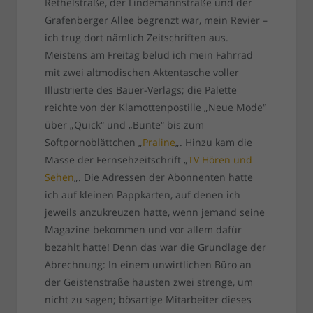
Rethelstraße, der Lindemannstraße und der
Grafenberger Allee begrenzt war, mein Revier –
ich trug dort nämlich Zeitschriften aus.
Meistens am Freitag belud ich mein Fahrrad
mit zwei altmodischen Aktentasche voller
Illustrierte des Bauer-Verlags; die Palette
reichte von der Klamottenpostille „Neue Mode“
über „Quick“ und „Bunte“ bis zum
Softpornoblättchen „
Praline
„. Hinzu kam die
Masse der Fernsehzeitschrift „
TV Hören und
Sehen
„. Die Adressen der Abonnenten hatte
ich auf kleinen Pappkarten, auf denen ich
jeweils anzukreuzen hatte, wenn jemand seine
Magazine bekommen und vor allem dafür
bezahlt hatte! Denn das war die Grundlage der
Abrechnung: In einem unwirtlichen Büro an
der Geistenstraße hausten zwei strenge, um
nicht zu sagen; bösartige Mitarbeiter dieses