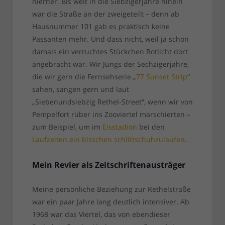
hierher. Bis weit in die Siebzigerjahre hinein
war die Straße an der zweigeteilt – denn ab
Hausnummer 101 gab es praktisch keine
Passanten mehr. Und dass nicht, weil ja schon
damals ein verruchtes Stückchen Rotlicht dort
angebracht war. Wir Jungs der Sechzigerjahre,
die wir gern die Fernsehserie „
77 Sunset Strip
“
sahen, sangen gern und laut
„Siebenundsiebzig Rethel-Street“, wenn wir von
Pempelfort rüber ins Zooviertel marschierten –
zum Beispiel, um im
Eisstadion
bei den
Laufzeiten ein bisschen schlittschuhzulaufen
.
Mein Revier als Zeitschriftenausträger
Meine persönliche Beziehung zur Rethelstraße
war ein paar Jahre lang deutlich intensiver. Ab
1968 war das Viertel, das von ebendieser