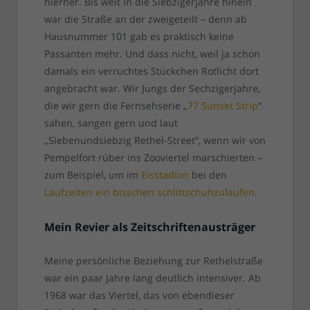
hierher. Bis weit in die Siebzigerjahre hinein
war die Straße an der zweigeteilt – denn ab
Hausnummer 101 gab es praktisch keine
Passanten mehr. Und dass nicht, weil ja schon
damals ein verruchtes Stückchen Rotlicht dort
angebracht war. Wir Jungs der Sechzigerjahre,
die wir gern die Fernsehserie „
77 Sunset Strip
“
sahen, sangen gern und laut
„Siebenundsiebzig Rethel-Street“, wenn wir von
Pempelfort rüber ins Zooviertel marschierten –
zum Beispiel, um im
Eisstadion
bei den
Laufzeiten ein bisschen schlittschuhzulaufen
.
Mein Revier als Zeitschriftenausträger
Meine persönliche Beziehung zur Rethelstraße
war ein paar Jahre lang deutlich intensiver. Ab
1968 war das Viertel, das von ebendieser