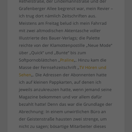
Rethelstraße, der Lindemannstraße und der
Grafenberger Allee begrenzt war, mein Revier –
ich trug dort nämlich Zeitschriften aus.
Meistens am Freitag belud ich mein Fahrrad
mit zwei altmodischen Aktentasche voller
Illustrierte des Bauer-Verlags; die Palette
reichte von der Klamottenpostille „Neue Mode“
über „Quick“ und „Bunte“ bis zum
Softpornoblättchen „
Praline
„. Hinzu kam die
Masse der Fernsehzeitschrift „
TV Hören und
Sehen
„. Die Adressen der Abonnenten hatte
ich auf kleinen Pappkarten, auf denen ich
jeweils anzukreuzen hatte, wenn jemand seine
Magazine bekommen und vor allem dafür
bezahlt hatte! Denn das war die Grundlage der
Abrechnung: In einem unwirtlichen Büro an
der Geistenstraße hausten zwei strenge, um
nicht zu sagen; bösartige Mitarbeiter dieses