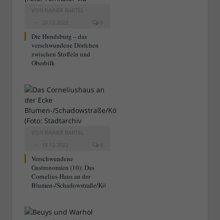
VON
RAINER BARTEL
20.12.2022
0
Die Hundsburg – das
verschwundene Dörfchen
zwischen Stoffeln und
Oberbilk
VON
RAINER BARTEL
18.12.2022
0
Verschwundene
Gastronomien (10): Das
Cornelius-Haus an der
Blumen-/Schadowstraße/Kö